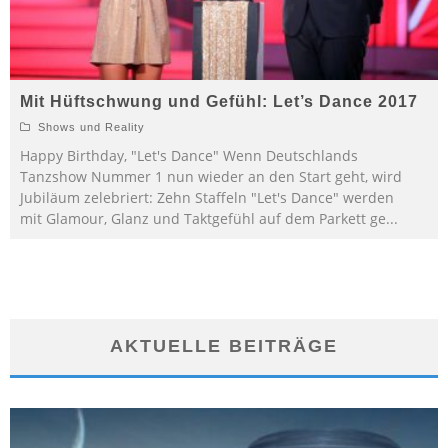
Mit Hüftschwung und Gefühl: Let’s Dance 2017
Shows und Reality
Happy Birthday, "Let's Dance" Wenn Deutschlands
Tanzshow Nummer 1 nun wieder an den Start geht, wird
Jubiläum zelebriert: Zehn Staffeln "Let's Dance" werden
mit Glamour, Glanz und Taktgefühl auf dem Parkett ge
...
AKTUELLE BEITRÄGE