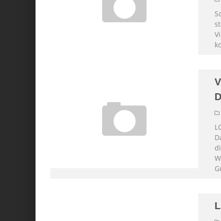
S
st
V
k
V
D
L
D
d
W
G
L