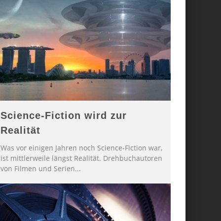
Science-Fiction wird zur
Realität
Was vor einigen Jahren noch Science-Fiction war,
ist mittlerweile längst Realität. Drehbuchautoren
von Filmen und Serien
...