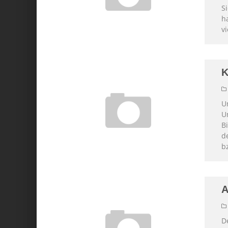
S
h
vi
K
U
U
B
d
b
A
D