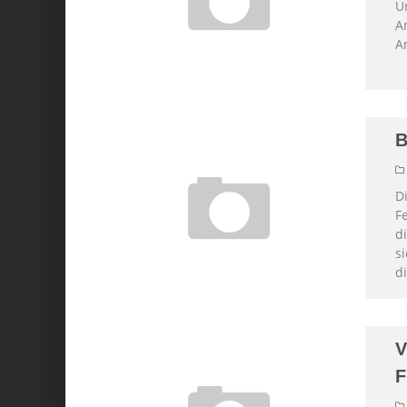
U
Am
A
B
D
F
d
s
di
V
F