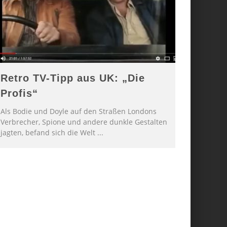
Retro TV-Tipp aus UK: „Die
Profis“
Als Bodie und Doyle auf den Straßen Londons
Verbrecher, Spione und andere dunkle Gestalten
jagten, befand sich die Welt
...