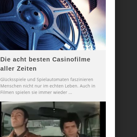
Die acht besten Casinofilme
aller Zeiten
Glücksspiele und Spielautomaten faszinieren
Menschen nicht nur im echten Leben. Auch in
Filmen spielen sie immer wieder
...