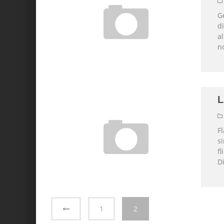
G
d
a
n
L
F
si
fl
D
1
2