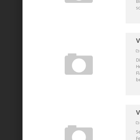
Bi
s
V
D
H
F
b
V
S
F