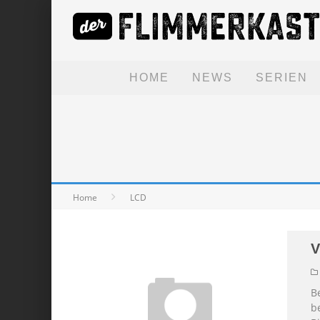
HOME
NEWS
SERIEN
Home
LCD
V
B
be