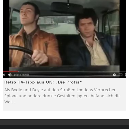
Retro TV-Tipp aus UK: „Die Profis“
Als Bodie und Doyle auf den Straßen Londons Verbrecher,
Spione und andere dunkle Gestalten jagten, befand sich die
Welt
...