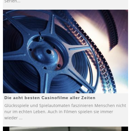
Serien
...
Die acht besten Casinofilme aller Zeiten
Glücksspiele und Spielautomaten faszinieren Menschen nicht
nur im echten Leben. Auch in Filmen spielen sie immer
wieder
...