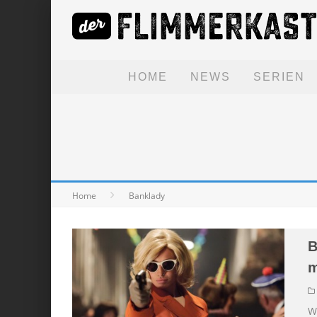
HOME
NEWS
SERIEN
Home
Banklady
B
m
W