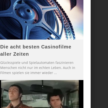
Die acht besten Casinofilme
aller Zeiten
Glücksspiele und Spielautomaten faszinieren
Menschen nicht nur im echten Leben. Auch in
Filmen spielen sie immer wieder
...