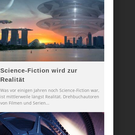
Science-Fiction wird zur
Realität
Was vor einigen Jahren noch Science-Fiction war,
ist mittlerweile längst Realität. Drehbuchautoren
von Filmen und Serien
...