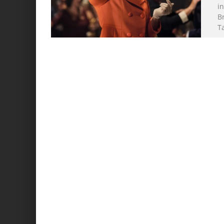
i
B
T