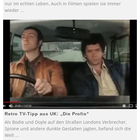
nur im echten Leben. Auch in Filmen spielen sie immer
wieder
...
Retro TV-Tipp aus UK: „Die Profis“
Als Bodie und Doyle auf den Straßen Londons Verbrecher,
Spione und andere dunkle Gestalten jagten, befand sich die
Welt
...