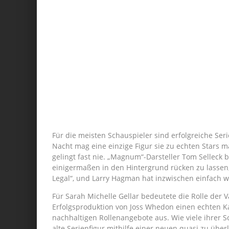
Für die meisten Schauspieler sind erfolgreiche Ser
Nacht mag eine einzige Figur sie zu echten Stars m
gelingt fast nie. „Magnum“-Darsteller Tom Selleck 
einigermaßen in den Hintergrund rücken zu lassen,
Legal“, und Larry Hagman hat inzwischen einfach w
Für Sarah Michelle Gellar bedeutete die Rolle der 
Erfolgsproduktion von Joss Whedon einen echten Ka
nachhaltigen Rollenangebote aus. Wie viele ihrer S
alte Serienfigur mithilfe einer neuen quasi zu übe