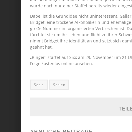
wurde nach nur einer Staffel bereits wieder eingest
Dabei ist die Grundidee nicht uninteressant. Gellar 
Bridget, eine trockene Alkoholikerin und ehemalige 
große Nummer im organisierten Verbrechen ist. Doc
fürchtet sie um ihr Leben und flieht zu ihrer Schw
nimmt Bridget ihre Identität an und setzt sich dami
geahnt hat.
„Ringer“ startet auf Sixx am 29. November um 21 Uhr
Folge kostenlos online ansehen.
Serie
Serien
TEIL
ÄHNLICHE BEITRÄGE