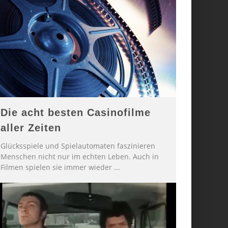
Die acht besten Casinofilme
aller Zeiten
Glücksspiele und Spielautomaten faszinieren
Menschen nicht nur im echten Leben. Auch in
Filmen spielen sie immer wieder
...