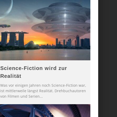
Science-Fiction wird zur
Realität
Was vor einigen Jahren noch Science-Fiction war,
ist mittlerweile längst Realität. Drehbuchautoren
von Filmen und Serien
...