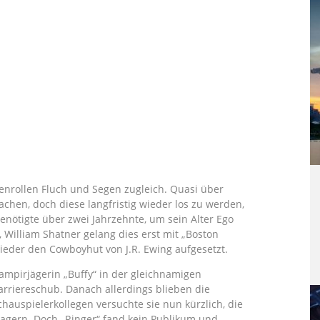
ienrollen Fluch und Segen zugleich. Quasi über
achen, doch diese langfristig wieder los zu werden,
benötigte über zwei Jahrzehnte, um sein Alter Ego
 William Shatner gelang dies erst mit „Boston
ieder den Cowboyhut von J.R. Ewing aufgesetzt.
Vampirjägerin „Buffy“ in der gleichnamigen
rriereschub. Danach allerdings blieben die
chauspielerkollegen versuchte sie nun kürzlich, die
rlagern. Doch „Ringer“ fand kein Publikum und