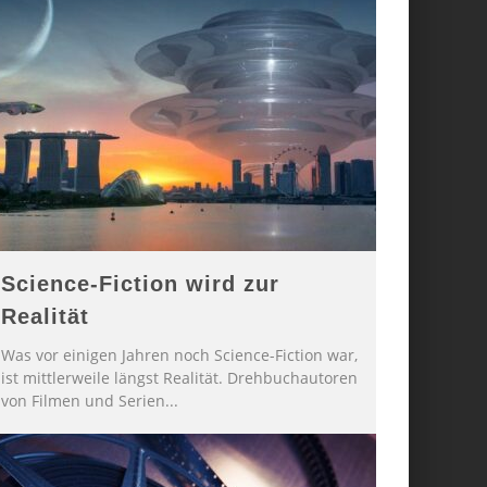
Science-Fiction wird zur
Realität
Was vor einigen Jahren noch Science-Fiction war,
ist mittlerweile längst Realität. Drehbuchautoren
von Filmen und Serien
...