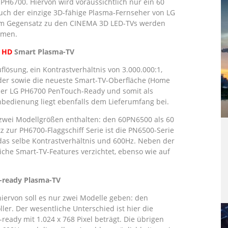
 PH6700. Hiervon wird voraussichtlich nur ein 60
auch der einzige 3D-fähige Plasma-Fernseher von LG
t. Im Gegensatz zu den CINEMA 3D LED-TVs werden
mmen.
l HD
Smart Plasma-TV
lösung, ein Kontrastverhältnis von 3.000.000:1,
lder sowie die neueste Smart-TV-Oberfläche (Home
der LG PH6700 PenTouch-Ready und somit als
bedienung liegt ebenfalls dem Lieferumfang bei.
ll zwei Modellgrößen enthalten: den 60PN6500 als 60
z zur PH6700-Flaggschiff Serie ist die PN6500-Serie
 das selbe Kontrastverhältnis und 600Hz. Neben der
che Smart-TV-Features verzichtet, ebenso wie auf
-ready Plasma-TV
hiervon soll es nur zwei Modelle geben: den
ler. Der wesentliche Unterschied ist hier die
ready mit 1.024 x 768 Pixel beträgt. Die übrigen