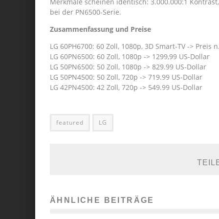
Merkmale scheinen identisch: 3.000.000:1 Kontrast
bei der PN6500-Serie.
Zusammenfassung und Preise
LG 60PH6700: 60 Zoll, 1080p, 3D Smart-TV -> Preis n.
LG 60PN6500: 60 Zoll, 1080p -> 1299,99 US-Dollar
LG 50PN6500: 50 Zoll, 1080p -> 829.99 US-Dollar
LG 50PN4500: 50 Zoll, 720p -> 719.99 US-Dollar
LG 42PN4500: 42 Zoll, 720p -> 549.99 US-Dollar
featured
LG
TEIL
ÄHNLICHE BEITRÄGE