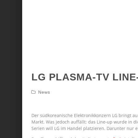
LG PLASMA-TV LINE
News
Der südkoreanische Elektronikkonzern LG bringt a
Markt. Was jedoch auffällt: das Line-up wurde in di
Serien will LG im Handel platzieren. Darunter nur ei