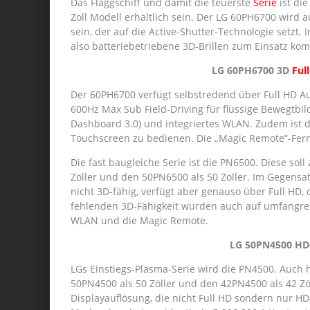
Das Flaggschiff und damit die teuerste
Serie
ist die
Zoll Modell erhältlich sein. Der LG 60PH6700 wird 
sein, der auf die Active-Shutter-Technologie setz
also batteriebetriebene 3D-Brillen zum Einsatz ko
LG 60PH6700 3D
Ful
Der 60PH6700 verfügt selbstredend über Full HD Auf
600Hz Max Sub Field-Driving für flüssige Bewegtbi
Dashboard 3.0) und integriertes WLAN. Zudem ist 
Touchscreen zu bedienen. Die „Magic Remote“-Fern
Die fast baugleiche Serie ist die PN6500. Diese so
Zöller und den 50PN6500 als 50 Zöller. Im Gegensat
nicht 3D-fähig, verfügt aber genauso über Full HD,
fehlenden 3D-Fähigkeit wurden auch auf umfangrei
WLAN und die Magic Remote.
LG 50PN4500 HD
LGs Einstiegs-Plasma-Serie wird die PN4500. Auch 
50PN4500 als 50 Zöller und den 42PN4500 als 42 Zöl
Displayauflösung, die nicht Full HD sondern nur HD-