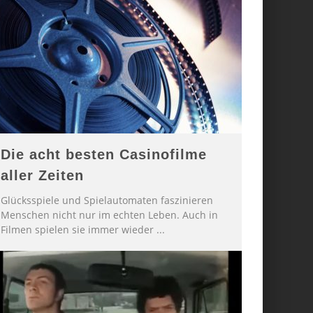
Die acht besten Casinofilme
aller Zeiten
Glücksspiele und Spielautomaten faszinieren
Menschen nicht nur im echten Leben. Auch in
Filmen spielen sie immer wieder
...