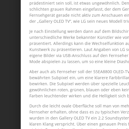
prädestiniert sein soll, ist etwas ungewöhnlich. De
schlichten grauen Rahmen eingefasst, der dem Gerä
Fernsehgerät gerade nicht aktiv zum Anschauen e
der „Gallery OLED TV“, wie LG sein neues Modell tr
Je nach Einstellung werden dann auf dem Bildschi
unterschiedliche Werke bekannter Künstler wie v
präsentiert. Allerdings kann die Wechselfunktion 
Kunstwerk zu präsentieren. Laut Angaben von LG s
eigene Bilder via USB-Anschluss auf den Fernseher
Mode abspielen zu lassen, um so eine kleine Diash
Aber auch als Fernseher soll der 55EA8800 OLED-TV
bewährten Subpixel ein, um eine klarere Farbbrilla
bewirken. Die Subpixel werden über spezielle Leuc
gewöhnlichen roten, grünen, blauen oder eben keine
Farben leuchtender wirken und die Helligkeit sich b
Durch die leicht ovale Oberfläche soll man von me
Fernseher erhalten, ohne dass es zu typischen Ve
wurden in den Gallery OLED TV ein 2.2 Soundsyste
klaren Klang verspricht. Über einen genauen Preis 