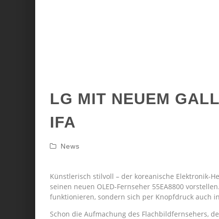
LG MIT NEUEM GALL
IFA
News
Künstlerisch stilvoll – der koreanische Elektronik-H
seinen neuen OLED-Fernseher 55EA8800 vorstellen. 
funktionieren, sondern sich per Knopfdruck auch i
Schon die Aufmachung des Flachbildfernsehers, d