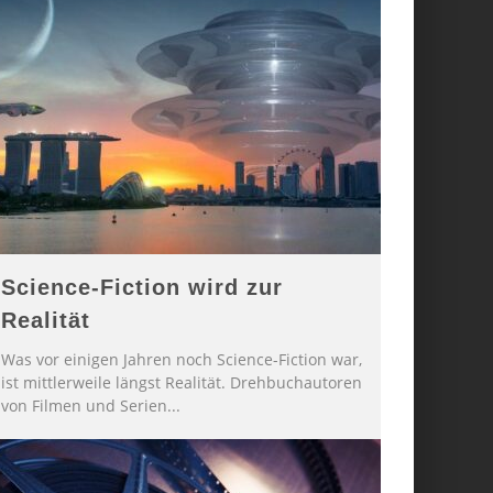
Science-Fiction wird zur
Realität
Was vor einigen Jahren noch Science-Fiction war,
ist mittlerweile längst Realität. Drehbuchautoren
von Filmen und Serien
...