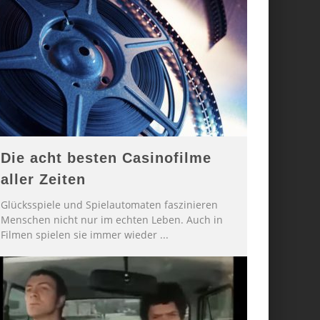
Die acht besten Casinofilme
aller Zeiten
Glücksspiele und Spielautomaten faszinieren
Menschen nicht nur im echten Leben. Auch in
Filmen spielen sie immer wieder
...