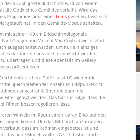
nn der 55 Zoll große Bildschirm wird von einem
t die Optik eines Gemäldes verleiht. Wird das
ines Programms oder eines
Films
gesehen, lässt sich
ivial getauft hat, in den Gemälde-Modus schalten.
rm mit seiner 140 cm Bildschirmdiagonale
on Paul Gaugin und Vincent Van Gogh abwechselnd
auch ausgeschaltet werden, um nur ein einziges
oll es darüber hinaus auch ermöglicht werden,
 zu übertragen und diese ebenfalls im Gallery-
ow zu präsentieren.
 nicht enttäuschen. Dafür setzt LG wieder die
nz bei gleichbleibender Anzahl an Bildpunkten zu
htdioden angestrahlt, über die dann die
 Filter gelegt werden. Das hat zur Folge, dass die
ei Filmen besser regulieren lässt.
hreren Winkeln im Raum einen klaren Blick auf den
rzerrungen kommt. Um das Bild noch abzurunden,
m verbaut, dass im Rahmen eingebettet ist und
für das neue Modell wollte LG sich bisher noch