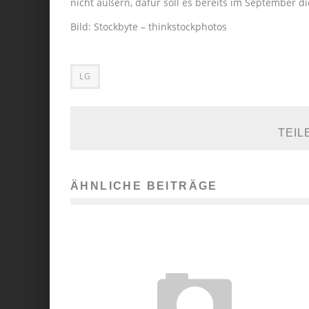
nicht äußern, dafür soll es bereits im September 
Bild: Stockbyte – thinkstockphotos
LG
TEIL
ÄHNLICHE BEITRÄGE