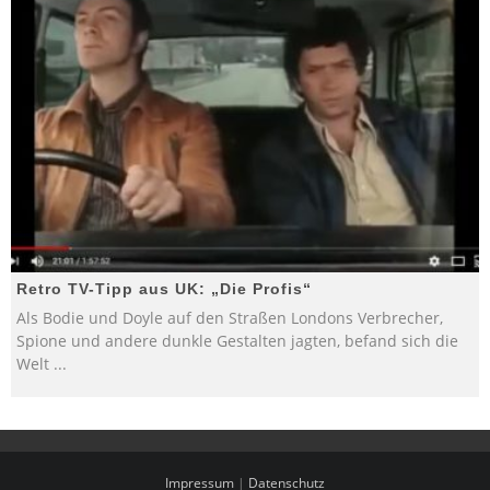
Retro TV-Tipp aus UK: „Die Profis“
Als Bodie und Doyle auf den Straßen Londons Verbrecher,
Spione und andere dunkle Gestalten jagten, befand sich die
Welt
...
Impressum
|
Datenschutz