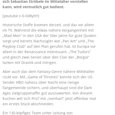
sich Sebastian Ströbele im Mittelalter vorstellen
kann, wird vermutlich gut bedient.
[youtube z-0-0d8ytIY]
Historische Stoffe boomen derzeit, und das vor allem
im TV. Während die etwas nähere Vergangenheit mit
„Mad Men“ in den USA der 50er Jahre für gute Quoten
sorgt und bereits Nachzügler wie „Pan Am“ und „The
Playboy Club“ auf den Plan gerufen hat, ist Europa vor
allem in der Renaissance interessant. „The Tudors“
und gleich zwei Serien über den Clan der „Borgia“
locken mit Drastik und Intrigen.
Aber auch das dem Fantasy-Genre nähere Mittelalter
rückt vor. Mit „Game of Thrones“ konnte sich der US-
Sender HBO nahezu über Nacht eine riesige
Fangemeinde sichern, und überhaupt sind die Dark
Ages zielgruppenaffin gut auszuwerten. Von diesem
Kuchen will sich Pro7 mit „Isenhart“ jetzt offenbar mal
ein erstes Stück abschneiden.
Ein 130-köpfiges Team unter Leitung von