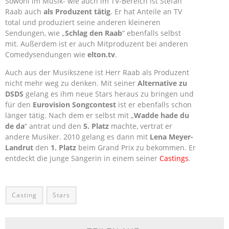
Sowohl im Musik- wie auch im TV-Bereich ist Stefan
Raab auch
als Produzent tätig
. Er hat Anteile an TV
total und produziert seine anderen kleineren
Sendungen, wie „
Schlag den Raab
“ ebenfalls selbst
mit. Außerdem ist er auch Mitproduzent bei anderen
Comedysendungen wie
elton.tv
.
Auch aus der Musikszene ist Herr Raab als Produzent
nicht mehr weg zu denken. Mit seiner
Alternative zu
DSDS
gelang es ihm neue Stars heraus zu bringen und
für den
Eurovision Songcontest
ist er ebenfalls schon
länger tätig. Nach dem er selbst mit „
Wadde hade du
de da
“ antrat und den
5. Platz
machte, vertrat er
andere Musiker. 2010 gelang es dann mit
Lena Meyer-
Landrut
den
1. Platz
beim Grand Prix zu bekommen. Er
entdeckt die junge Sängerin in einem seiner
Castings
.
Casting
Stars