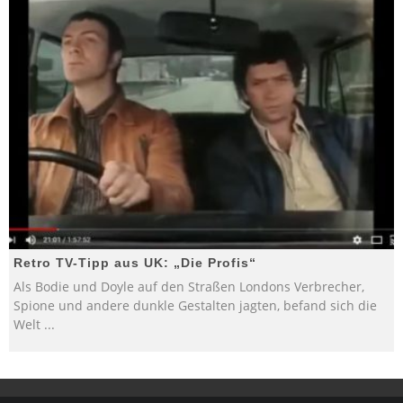
Retro TV-Tipp aus UK: „Die Profis“
Als Bodie und Doyle auf den Straßen Londons Verbrecher,
Spione und andere dunkle Gestalten jagten, befand sich die
Welt
...