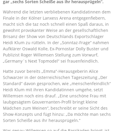
gar „sechs Sorten Scheiße aus ihr herausprügeln“.
Während die letzten verbliebenen Kandidatinnen dem
Finale in der Kölner Lanxess Arena entgegenfiebern,
macht sich die taz noch schnell einen Spaß daraus, in
gewohnt provokanter Weise an der gesellschaftlichen
Brisanz der Show von Deutschlands Exportschlager
Heidi Klum zu rütteln. In der „Sonntaz-Frage“ nahmen
Aufklärer Oswald Kolle, Ex-Pornostar Dolly Buster und
Publizist Roger Willemsen Stellung zum Vorwurf,
„Germany´s Next Topmodel“ sei frauenfeindlich.
Hatte zuvor bereits „Emma“-Herausgeberin Alice
Schwarzer in der österreichischen Tageszeitung „Der
Standard“ davon gesprochen, wie „menschenfeindlich“
Heidi Klum mit ihren Kandidatinnen umgehe, setzt
Willemsen noch eins drauf. „Eine unschöne Frau mit
laubgesägtem Gouvernanten-Profil bringt kleine
Mädchen zum Weinen“, beschreibt er seine Sicht des
Show-Konzepts und fügt hinzu: „Da möchte man sechs
Sorten Scheiße aus ihr herausprügeln.“
Was genau Willemsen so auf die Barrikaden bringt, ist