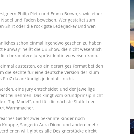
ignern Philip Plein und Emma Brown, sowie einer
 Nadel und Faden beweisen. Wer gestaltet zum
en-Shirt oder die rockigste Lederjacke? Und wen
nliches schon einmal irgendwo gesehen zu haben,
ct Runway“ heißt die US-Show, die nicht wesentlich
tlich bekanntere Jurypräsidentin vorweisen kann.
einmal austesten, ob ein derartiges Format bei den
 die Rechte für eine deutsche Version der Klum-
 Pro7 da ankündigt, jedenfalls nicht.
erden, eine Jury entscheidet, und der jeweilige
ent teilnehmen. Das klingt vom Grundprinzip nicht
ext Top Model“, und für die nächste Staffel der
e Art Warmmacher.
 Peaches Geldof zwei bekannte Kinder noch
a Knuppe, Sängerin Aura Dione und andere mehr.
rdienen will, gibt es alle Designerstücke direkt