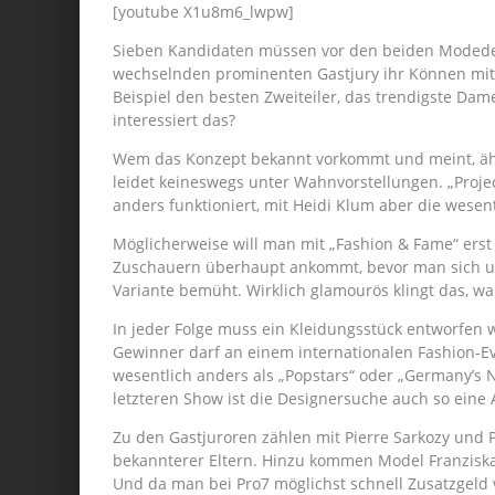
[youtube X1u8m6_lwpw]
Sieben Kandidaten müssen vor den beiden Modedes
wechselnden prominenten Gastjury ihr Können mit
Beispiel den besten Zweiteiler, das trendigste Dam
interessiert das?
Wem das Konzept bekannt vorkommt und meint, äh
leidet keineswegs unter Wahnvorstellungen. „Proje
anders funktioniert, mit Heidi Klum aber die wesen
Möglicherweise will man mit „Fashion & Fame“ erst 
Zuschauern überhaupt ankommt, bevor man sich um
Variante bemüht. Wirklich glamourös klingt das, was
In jeder Folge muss ein Kleidungsstück entworfen w
Gewinner darf an einem internationalen Fashion-Ev
wesentlich anders als „Popstars“ oder „Germany’s N
letzteren Show ist die Designersuche auch so ein
Zu den Gastjuroren zählen mit Pierre Sarkozy und
bekannterer Eltern. Hinzu kommen Model Franzisk
Und da man bei Pro7 möglichst schnell Zusatzgeld ve