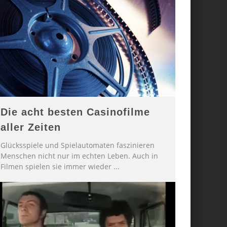
Die acht besten Casinofilme
aller Zeiten
Glücksspiele und Spielautomaten faszinieren
Menschen nicht nur im echten Leben. Auch in
Filmen spielen sie immer wieder
...