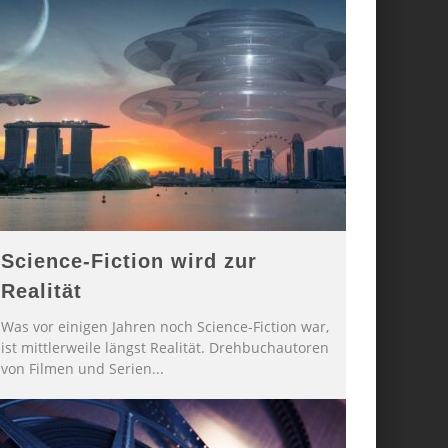
Science-Fiction wird zur
Realität
Was vor einigen Jahren noch Science-Fiction war,
ist mittlerweile längst Realität. Drehbuchautoren
von Filmen und Serien
...