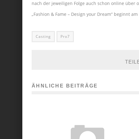
nach der jeweiligen Folge auch schon online über o
„Fashion & Fame – Design your Dream“ beginnt am 
Casting
Pro7
TEIL
ÄHNLICHE BEITRÄGE