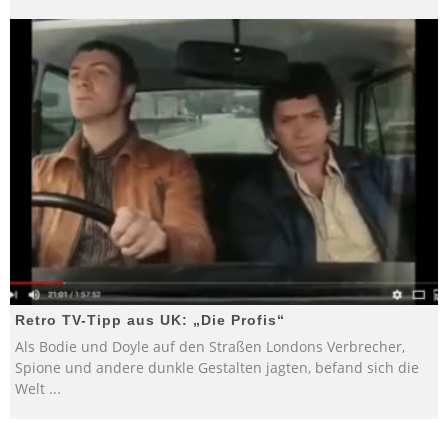
Retro TV-Tipp aus UK: „Die Profis“
Als Bodie und Doyle auf den Straßen Londons Verbrecher,
Spione und andere dunkle Gestalten jagten, befand sich die
Welt
...