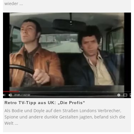
wieder
...
Retro TV-Tipp aus UK: „Die Profis“
Als Bodie und Doyle auf den Straßen Londons Verbrecher,
Spione und andere dunkle Gestalten jagten, befand sich die
Welt
...