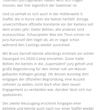
Tötensen durchgehalten haben, wird sich fragen
müssen, wer hier eigentlich der Gewinner ist.
Und so verhält es sich auch in der mittlerweile 9.
Staffel, die in Kürze über die Nation herfällt. Einzige
unverzichtbare offizielle Konstante vor der Kamera seit
dem ersten Jahr: Dieter Bohlen, alle anderen sind
austauschbar. Schauspieler Max von Thun schoss im
Jury-Karussell den Vogel ab, als er sogar schon
während den Castings wieder ausschied.
Mit Bruce Darnell könnte allerdings erstmals ein echter
Dauergast ins DSDS-Camp einziehen. Zuvor hatte
Bohlen ihn bereits in die „Supertalent“-Jury geholt und
große Begeisterung für den immer nah am Wasser
gebauten Kollegen gezeigt. Ob dessen Ausstieg dort
entgegen der offiziellen Begründung, eine Auszeit
nehmen zu wollen, nicht doch eher dem neuen
Engagement zu verdanken war, darüber lässt sich nur
spekulieren.
Der zweite Neuzugang erscheint hingegen eher
beliebig und könnte auch nach nur einer Staffel wieder