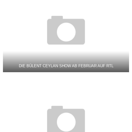
DIE BÜLENT CEYLAN SHOW AB FEBRUAR AUF RTL