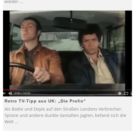
wieder
...
Retro TV-Tipp aus UK: „Die Profis“
Als Bodie und Doyle auf den Straßen Londons Verbrecher,
Spione und andere dunkle Gestalten jagten, befand sich die
Welt
...