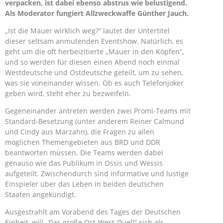
verpacken, ist dabei ebenso abstrus wie belustigend.
Als Moderator fungiert Allzweckwaffe Günther Jauch.
„Ist die Mauer wirklich weg?“ lautet der Untertitel
dieser seltsam anmutenden Eventshow. Natürlich, es
geht um die oft herbeizitierte „Mauer in den Köpfen“,
und so werden für diesen einen Abend noch einmal
Westdeutsche und Ostdeutsche geteilt, um zu sehen,
was sie voneinander wissen. Ob es auch Telefonjoker
geben wird, steht eher zu bezweifeln.
Gegeneinander antreten werden zwei Promi-Teams mit
Standard-Besetzung (unter anderem Reiner Calmund
und Cindy aus Marzahn), die Fragen zu allen
möglichen Themengebieten aus BRD und DDR
beantworten müssen. Die Teams werden dabei
genauso wie das Publikum in Ossis und Wessis
aufgeteilt. Zwischendurch sind informative und lustige
Einspieler über das Leben in beiden deutschen
Staaten angekündigt.
Ausgestrahlt am Vorabend des Tages der Deutschen
Einheit, will „Das große Ost-West-Duell“ sich als