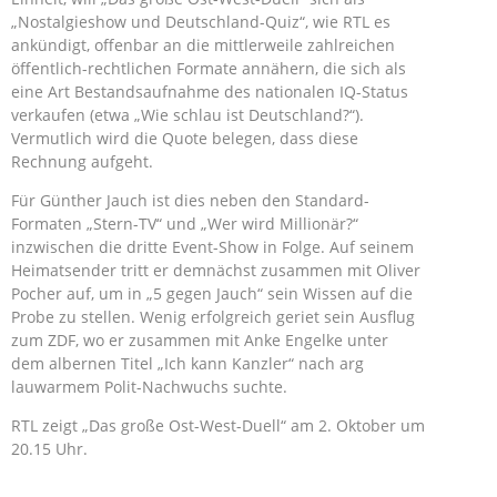
„Nostalgieshow und Deutschland-Quiz“, wie RTL es
ankündigt, offenbar an die mittlerweile zahlreichen
öffentlich-rechtlichen Formate annähern, die sich als
eine Art Bestandsaufnahme des nationalen IQ-Status
verkaufen (etwa „Wie schlau ist Deutschland?“).
Vermutlich wird die Quote belegen, dass diese
Rechnung aufgeht.
Für Günther Jauch ist dies neben den Standard-
Formaten „Stern-TV“ und „Wer wird Millionär?“
inzwischen die dritte Event-Show in Folge. Auf seinem
Heimatsender tritt er demnächst zusammen mit Oliver
Pocher auf, um in „5 gegen Jauch“ sein Wissen auf die
Probe zu stellen. Wenig erfolgreich geriet sein Ausflug
zum ZDF, wo er zusammen mit Anke Engelke unter
dem albernen Titel „Ich kann Kanzler“ nach arg
lauwarmem Polit-Nachwuchs suchte.
RTL zeigt „Das große Ost-West-Duell“ am 2. Oktober um
20.15 Uhr.