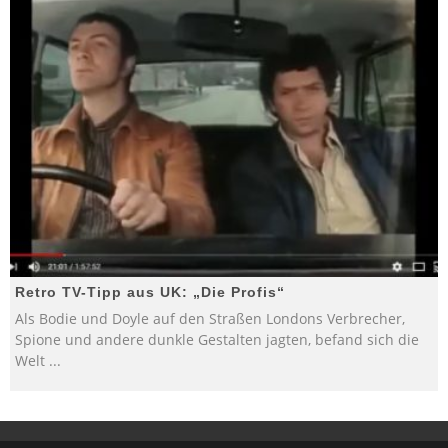
Retro TV-Tipp aus UK: „Die Profis“
Als Bodie und Doyle auf den Straßen Londons Verbrecher,
Spione und andere dunkle Gestalten jagten, befand sich die
Welt
...