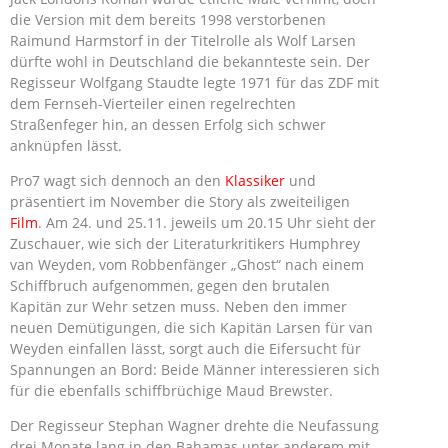
die Version mit dem bereits 1998 verstorbenen
Raimund Harmstorf in der Titelrolle als Wolf Larsen
dürfte wohl in Deutschland die bekannteste sein. Der
Regisseur Wolfgang Staudte legte 1971 für das ZDF mit
dem Fernseh-Vierteiler einen regelrechten
Straßenfeger hin, an dessen Erfolg sich schwer
anknüpfen lässt.
Pro7 wagt sich dennoch an den
Klassiker
und
präsentiert im November die Story als zweiteiligen
Film
. Am 24. und 25.11. jeweils um 20.15 Uhr sieht der
Zuschauer, wie sich der Literaturkritikers Humphrey
van Weyden, vom Robbenfänger „Ghost“ nach einem
Schiffbruch aufgenommen, gegen den brutalen
Kapitän zur Wehr setzen muss. Neben den immer
neuen Demütigungen, die sich Kapitän Larsen für van
Weyden einfallen lässt, sorgt auch die Eifersucht für
Spannungen an Bord: Beide Männer interessieren sich
für die ebenfalls schiffbrüchige Maud Brewster.
Der Regisseur Stephan Wagner drehte die Neufassung
drei Monate lang in den Bahamas unter anderem mit