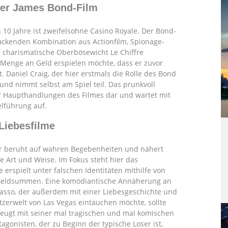
rer James Bond-Film
10 Jahre ist zweifelsohne Casino Royale. Der Bond-
ackenden Kombination aus Actionfilm, Spionage-
 charismatische Oberbösewicht Le Chiffre
e Menge an Geld erspielen möchte, dass er zuvor
. Daniel Craig, der hier erstmals die Rolle des Bond
nd nimmt selbst am Spiel teil. Das prunkvoll
der Haupthandlungen des Filmes dar und wartet mit
elführung auf.
Liebesfilme
 Er beruht auf wahren Begebenheiten und nähert
e Art und Weise. Im Fokus steht hier das
erspielt unter falschen Identitäten mithilfe von
Geldsummen. Eine komödiantische Annäherung an
kasso, der außerdem mit einer Liebesgeschichte und
tzerwelt von Las Vegas eintauchen möchte, sollte
zeugt mit seiner mal tragischen und mal komischen
tagonisten, der zu Beginn der typische Loser ist,