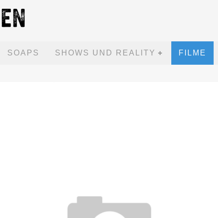
SOAPS
SHOWS UND REALITY
FILME