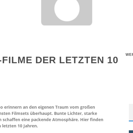
WE
-FILME DER LETZTEN 10
ino erinnern an den eigenen Traum vom großen
chsten Filmsets überhaupt. Bunte Lichter, starke
n schaffen eine packende Atmosphäre. Hier finden
 letzten 10 Jahren.