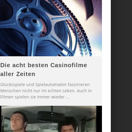
Die acht besten Casinofilme
aller Zeiten
Glücksspiele und Spielautomaten faszinieren
Menschen nicht nur im echten Leben. Auch in
Filmen spielen sie immer wieder
...