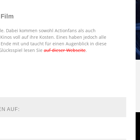
 Film
viele. Dabei kommen sowohl Actionfans als auch
nos voll auf ihre Kosten. Eines haben jedoch alle
Ende mit und taucht für einen Augenblick in diese
lücksspiel lesen Sie
auf dieser Webseite
.
EN AUF: