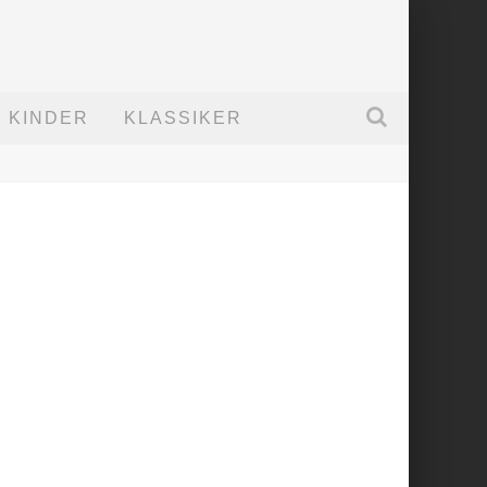
KINDER
KLASSIKER