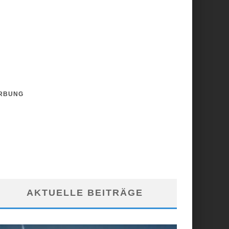
RBUNG
AKTUELLE BEITRÄGE