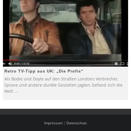
Retro TV-Tipp aus UK: „Die Profis“
Als Bodie und Doyle auf den Straßen Londons Verbrecher,
Spione und andere dunkle Gestalten jagten, befand sich die
Welt
...
Impressum
|
Datenschutz