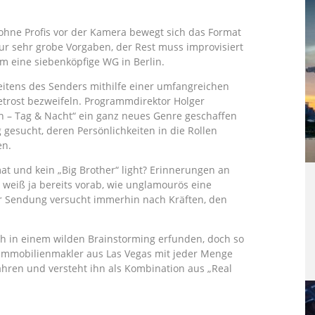
ohne Profis vor der Kamera bewegt sich das Format
ur sehr grobe Vorgaben, der Rest muss improvisiert
m eine siebenköpfige WG in Berlin.
 seitens des Senders mithilfe einer umfangreichen
etrost bezweifeln. Programmdirektor Holger
in – Tag & Nacht“ ein ganz neues Genre geschaffen
gesucht, deren Persönlichkeiten in die Rollen
en.
t und kein „Big Brother“ light? Erinnerungen an
weiß ja bereits vorab, wie unglamourös eine
 zur Sendung versucht immerhin nach Kräften, den
ch in einem wilden Brainstorming erfunden, doch so
r Immobilienmakler aus Las Vegas mit jeder Menge
ahren und versteht ihn als Kombination aus „Real