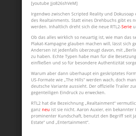
[youtube Jjo826shVeM]
Irgendwo zwischen Scripted Reality und Dokusoap 
des Realtainments. Statt eines Drehbuchs gibt es n
werden. Inhaltlich dreht sich die neue RTL2-
Serie
u
Ob das alles wirklich so neuartig ist, wie man das
Plakat-Kampagne glauben machen will, lässt sich g
Andersen ist jedenfalls überzeugt davon, mit „Berl
zu haben. Echte Typen habe man für die Besetzung 
einfließen und so für besondere Authentizität sorg
Warum aber dann überhaupt ein geskriptetes Forma
US-Formate wie „The Hills“ werden wach, doch man 
deutsche Variante aussieht. Der offizielle Trailer
gegenteiligen Eindruck zu erwecken.
RTL2 hat die Bezeichnung „Realtainment“ vermutli
ganz
neu
ist sie nicht. Aaron Auxier, ein bekannte
prominenter Kundschaft, benutzt den Begriff seit J
Estate“ und „Entertainment“.