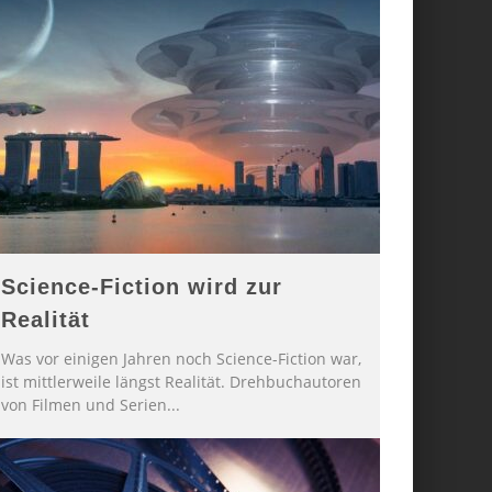
Science-Fiction wird zur
Realität
Was vor einigen Jahren noch Science-Fiction war,
ist mittlerweile längst Realität. Drehbuchautoren
von Filmen und Serien
...