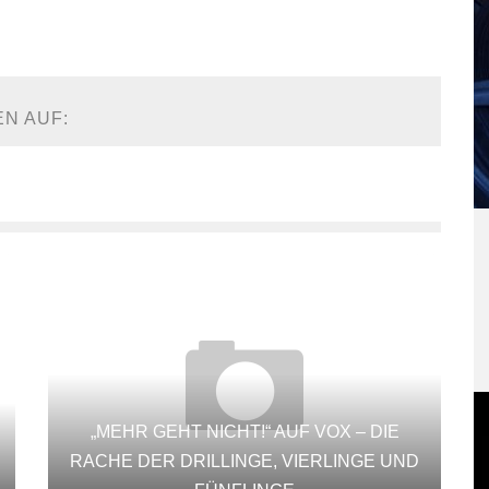
EN AUF:
„MEHR GEHT NICHT!“ AUF VOX – DIE
RACHE DER DRILLINGE, VIERLINGE UND