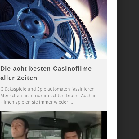
Die acht besten Casinofilme
aller Zeiten
Glücksspiele und Spielautomaten faszinieren
Menschen nicht nur im echten Leben. Auch in
Filmen spielen sie immer wieder
...