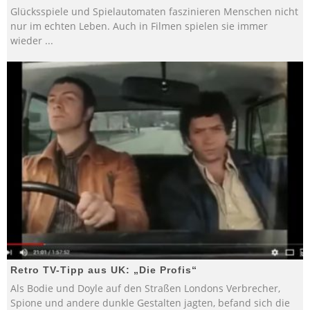
Glücksspiele und Spielautomaten faszinieren Menschen nicht
nur im echten Leben. Auch in Filmen spielen sie immer
wieder
...
Retro TV-Tipp aus UK: „Die Profis“
Als Bodie und Doyle auf den Straßen Londons Verbrecher,
Spione und andere dunkle Gestalten jagten, befand sich die