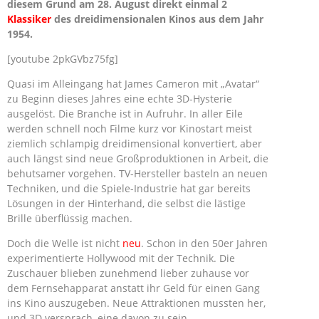
diesem Grund am 28. August direkt einmal 2
Klassiker
des dreidimensionalen Kinos aus dem Jahr
1954.
[youtube 2pkGVbz75fg]
Quasi im Alleingang hat James Cameron mit „Avatar“
zu Beginn dieses Jahres eine echte 3D-Hysterie
ausgelöst. Die Branche ist in Aufruhr. In aller Eile
werden schnell noch Filme kurz vor Kinostart meist
ziemlich schlampig dreidimensional konvertiert, aber
auch längst sind neue Großproduktionen in Arbeit, die
behutsamer vorgehen. TV-Hersteller basteln an neuen
Techniken, und die Spiele-Industrie hat gar bereits
Lösungen in der Hinterhand, die selbst die lästige
Brille überflüssig machen.
Doch die Welle ist nicht
neu
. Schon in den 50er Jahren
experimentierte Hollywood mit der Technik. Die
Zuschauer blieben zunehmend lieber zuhause vor
dem Fernsehapparat anstatt ihr Geld für einen Gang
ins Kino auszugeben. Neue Attraktionen mussten her,
und 3D versprach, eine davon zu sein.