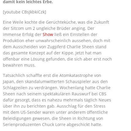
damit kein leichtes Erbe.
[youtube CBsJkbkiCzk]
Eine Weile kochte die Gerüchteküche, was die Zukunft
der Sitcom um 2 ungleiche Brüder anging. Der
immense Erfolg der
Show
ließ ein Einstellen der
Produktion eher unwahrscheinlich aussehen, doch mit
dem Ausscheiden von Zugpferd Charlie Sheen stand
das gesamte Konzept auf der Kippe. Jetzt hat man
offenbar eine Lösung gefunden, die sich aber erst noch
bewähren muss.
Tatsächlich schaffte erst die Atomkatastrophe von
Japan, den skandalumwitterten Schauspieler aus den
Schlagzeilen zu verdrängen. Wochenlang hatte Charlie
Sheen nach seinem spektakulären Rauswurf bei CBS
dafür gesorgt, dass es nahezu mehrmals täglich Neues
über ihn zu berichten gab. Ausschlag für den Stress
mit dem US-Sender waren unter anderem öffentliche
Beleidigungen gewesen, die Sheen in Richtung von
Serienproduzenten Chuck Lorre abgeschickt hatte.