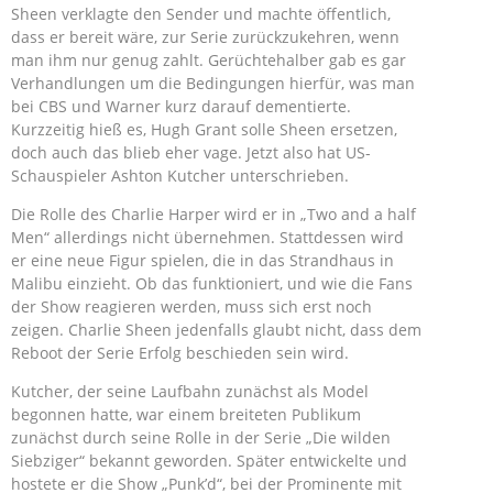
Sheen verklagte den Sender und machte öffentlich,
dass er bereit wäre, zur Serie zurückzukehren, wenn
man ihm nur genug zahlt. Gerüchtehalber gab es gar
Verhandlungen um die Bedingungen hierfür, was man
bei CBS und Warner kurz darauf dementierte.
Kurzzeitig hieß es, Hugh Grant solle Sheen ersetzen,
doch auch das blieb eher vage. Jetzt also hat US-
Schauspieler Ashton Kutcher unterschrieben.
Die Rolle des Charlie Harper wird er in „Two and a half
Men“ allerdings nicht übernehmen. Stattdessen wird
er eine neue Figur spielen, die in das Strandhaus in
Malibu einzieht. Ob das funktioniert, und wie die Fans
der Show reagieren werden, muss sich erst noch
zeigen. Charlie Sheen jedenfalls glaubt nicht, dass dem
Reboot der Serie Erfolg beschieden sein wird.
Kutcher, der seine Laufbahn zunächst als Model
begonnen hatte, war einem breiteten Publikum
zunächst durch seine Rolle in der Serie „Die wilden
Siebziger“ bekannt geworden. Später entwickelte und
hostete er die Show „Punk’d“, bei der Prominente mit