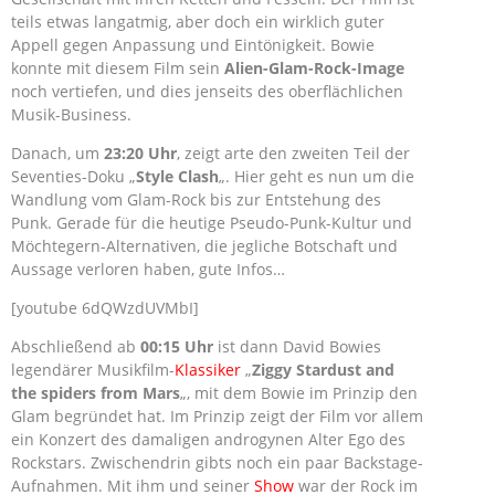
teils etwas langatmig, aber doch ein wirklich guter
Appell gegen Anpassung und Eintönigkeit. Bowie
konnte mit diesem Film sein
Alien-Glam-Rock-Image
noch vertiefen, und dies jenseits des oberflächlichen
Musik-Business.
Danach, um
23:20 Uhr
, zeigt arte den zweiten Teil der
Seventies-Doku „
Style Clash
„. Hier geht es nun um die
Wandlung vom Glam-Rock bis zur Entstehung des
Punk. Gerade für die heutige Pseudo-Punk-Kultur und
Möchtegern-Alternativen, die jegliche Botschaft und
Aussage verloren haben, gute Infos…
[youtube 6dQWzdUVMbI]
Abschließend ab
00:15 Uhr
ist dann David Bowies
legendärer Musikfilm-
Klassiker
„
Ziggy Stardust and
the spiders from Mars
„, mit dem Bowie im Prinzip den
Glam begründet hat. Im Prinzip zeigt der Film vor allem
ein Konzert des damaligen androgynen Alter Ego des
Rockstars. Zwischendrin gibts noch ein paar Backstage-
Aufnahmen. Mit ihm und seiner
Show
war der Rock im