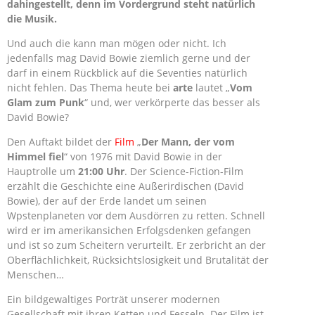
dahingestellt, denn im Vordergrund steht natürlich
die Musik.
Und auch die kann man mögen oder nicht. Ich
jedenfalls mag David Bowie ziemlich gerne und der
darf in einem Rückblick auf die Seventies natürlich
nicht fehlen. Das Thema heute bei
arte
lautet „
Vom
Glam zum Punk
“ und, wer verkörperte das besser als
David Bowie?
Den Auftakt bildet der
Film
„
Der Mann, der vom
Himmel fiel
“ von 1976 mit David Bowie in der
Hauptrolle um
21:00 Uhr
. Der Science-Fiction-Film
erzählt die Geschichte eine Außerirdischen (David
Bowie), der auf der Erde landet um seinen
Wpstenplaneten vor dem Ausdörren zu retten. Schnell
wird er im amerikansichen Erfolgsdenken gefangen
und ist so zum Scheitern verurteilt. Er zerbricht an der
Oberflächlichkeit, Rücksichtslosigkeit und Brutalität der
Menschen…
Ein bildgewaltiges Porträt unserer modernen
Gesellschaft mit ihren Ketten und Fesseln. Der Film ist