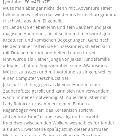
[youtube cE6ex4Zbu7E]
Muss man aber gar nicht, denn mit „Adventure Time“
bekommen wir eben das wieder ins Fernsehprogramm,
frisch wie aus dem Ei gepellt.
Im Lande Oo erleben Finn und sein Zauberhund Jake
magische Abenteuer, nicht selten mit merkwürdigen
Kreaturen und komischen Begegnungen. Ganz nach
Heldenmanier retten sie Prinzessinnen, streiten sich
mit Drachen herum und helfen Leuten in Not.
Finn wurde als kleiner Junge von Jakes Hundefamilie
adoptiert, hat die Angewohnheit seine „Wahnsinns-
Mütze“ zu tragen und mit Autotune zu singen, weil er
einen Computer verschluckt hat.
Jake hat sich hingegen als kleiner Hund in einer
Zauberpfütze gerollt und kann sich nun verwandeln,
wann immer es notwendig ist. Außerdem ist er mit
Lady Rainicorn zusammen, einem Einhorn-
Regenbogen-Wesen, das Koreanisch spricht.
„Adventure Time“ ist merkwürdig und schwebt
irgendwo zwischen den Wolken, weshalb es für Kinder
als auch Erwachsene spaßig ist, in dieser abstrusen
Welt mit zu reisen. Zu jung sollten die Zuschauer