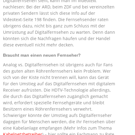
Digitalfernsehen sieht, kann man im Videotext
nachlesen: Bei der ARD, beim ZDF und bei vereinzelten
privaten Sendern lässt sich diese Info auf der
Videotext-Seite 198 finden. Die Fernsehsender raten
übrigens dazu, nicht bis ganz zum Schluss mit der
Umrüstung auf Digitalfernsehen zu warten. Denn dann
könnten sich die Nachfragen häufen und der Handel
diese eventuell nicht mehr decken.
Braucht man einen neuen Fernseher?
Analog vs. Digitalfernsehen ist übrigens auch für Fans
des guten alten Röhrenfernsehers kein Problem. Wer
sich von der Kiste nicht trennen will, kann das Gerät
für den Umstieg auf das Digitalfernsehen mit digitalem
Receiver aufrüsten. Die HDTV-Technologie allerdings,
die durch das Digitalfernsehen zugänglich gemacht
wird, erfordert spezielle Fernsehgeräte und bleibt
Besitzern eines Röhrenfernsehers verwehrt.
Schwieriger könnte der Umstieg aufs Digitalfernseher
dagegen für Menschen werden, die ihr Fernsehen über
eine Kabelanlage empfangen (Mehr Infos zum Thema
Kabelnetzbetreiber
) – hier sollte ein Fachmann zu Rate