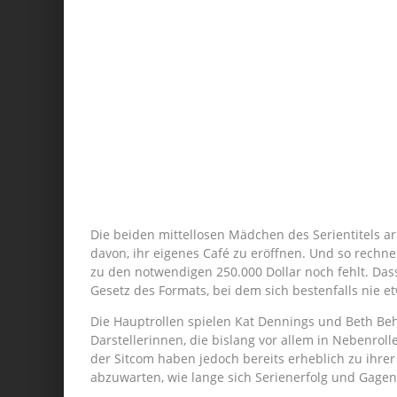
Die beiden mittellosen Mädchen des Serientitels a
davon, ihr eigenes Café zu eröffnen. Und so rechne
zu den notwendigen 250.000 Dollar noch fehlt. Dass
Gesetz des Formats, bei dem sich bestenfalls nie e
Die Hauptrollen spielen Kat Dennings und Beth Beh
Darstellerinnen, die bislang vor allem in Nebenrol
der Sitcom haben jedoch bereits erheblich zu ihrer
abzuwarten, wie lange sich Serienerfolg und Gage