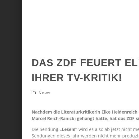
DAS ZDF FEUERT E
IHRER TV-KRITIK!
News
Nachdem die Literaturkritikerin Elke Heidenreich 
Marcel Reich-Ranicki gehängt hatte, hat das ZDF 
Die Sendung
„Lesen!“
wird es also ab jetzt nicht m
Sendungen dieses Jahr werden nicht mehr produzi