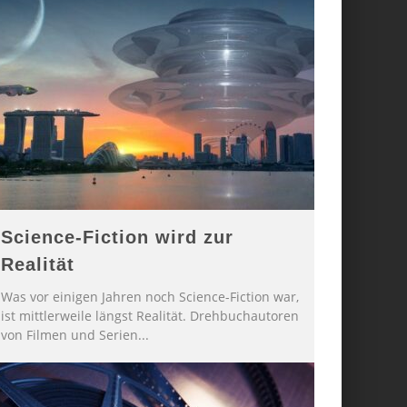
Science-Fiction wird zur
Realität
Was vor einigen Jahren noch Science-Fiction war,
ist mittlerweile längst Realität. Drehbuchautoren
von Filmen und Serien
...