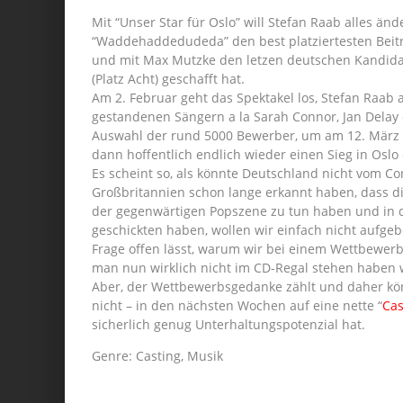
Mit “Unser Star für Oslo” will Stefan Raab alles än
“Waddehaddedudeda” den best platziertesten Beitra
und mit Max Mutzke den letzen deutschen Kandidat
(Platz Acht) geschafft hat.
Am 2. Februar geht das Spektakel los, Stefan Raab 
gestandenen Sängern a la Sarah Connor, Jan Delay
Auswahl der rund 5000 Bewerber, um am 12. März e
dann hoffentlich endlich wieder einen Sieg in Oslo 
Es scheint so, als könnte Deutschland nicht vom Co
Großbritannien schon lange erkannt haben, dass d
der gegenwärtigen Popszene zu tun haben und in 
geschickten haben, wollen wir einfach nicht aufg
Frage offen lässt, warum wir bei einem Wettbewer
man nun wirklich nicht im CD-Regal stehen haben w
Aber, der Wettbewerbsgedanke zählt und daher kön
nicht – in den nächsten Wochen auf eine nette “
Ca
sicherlich genug Unterhaltungspotenzial hat.
Genre: Casting, Musik