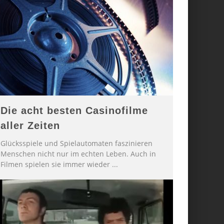
Die acht besten Casinofilme
aller Zeiten
Glücksspiele und Spielautomaten faszinieren
Menschen nicht nur im echten Leben. Auch in
Filmen spielen sie immer wieder
...