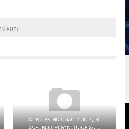
EN AUF:
„DER JUGEND-COACH“ UND „DIE
SUPERLEHRER“ NEU AUF SAT1