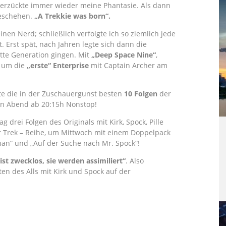
verzückte immer wieder meine Phantasie. Als dann
geschehen.
„A Trekkie was born“.
inen Nerd; schließlich verfolgte ich so ziemlich jede
. Erst spät, nach Jahren legte sich dann die
itte Generation gingen. Mit
„Deep Space Nine“
,
um die
„erste“ Enterprise
mit Captain Archer am
ete die in der Zuschauergunst besten
10 Folgen
der
n Abend ab 20:15h Nonstop!
drei Folgen des Originals mit Kirk, Spock, Pille
ar Trek – Reihe, um Mittwoch mit einem Doppelpack
han“ und „Auf der Suche nach Mr. Spock“!
st zwecklos, sie werden assimiliert“
. Also
en des Alls mit Kirk und Spock auf der