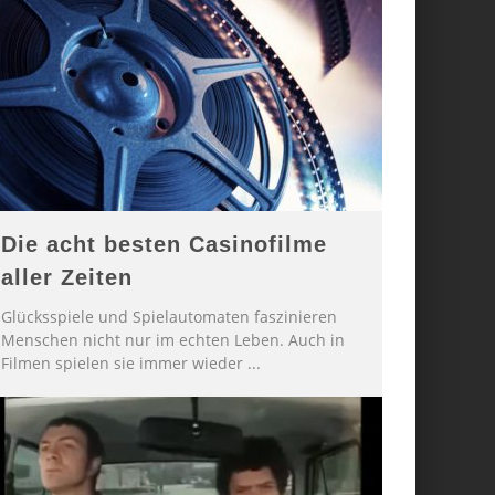
Die acht besten Casinofilme
aller Zeiten
Glücksspiele und Spielautomaten faszinieren
Menschen nicht nur im echten Leben. Auch in
Filmen spielen sie immer wieder
...