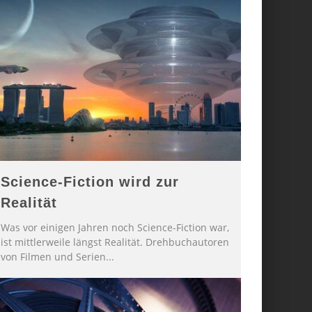
Science-Fiction wird zur
Realität
Was vor einigen Jahren noch Science-Fiction war,
ist mittlerweile längst Realität. Drehbuchautoren
von Filmen und Serien
...