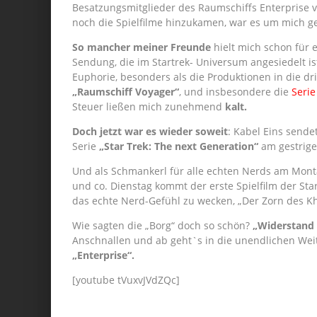
Besatzungsmitglieder des Raumschiffs Enterprise 
noch die Spielfilme hinzukamen, war es um mich 
So mancher meiner Freunde
hielt mich schon für e
Sendung, die im Startrek- Universum angesiedelt ist
Euphorie, besonders als die Produktionen in die dr
„Raumschiff Voyager“
, und insbesondere die
Serie
Steuer ließen mich zunehmend
kalt.
Doch jetzt war es wieder soweit
: Kabel Eins send
Serie
„Star Trek: The next Generation“
am gestrige
Und als Schmankerl für alle echten Nerds am Montag 
und co. Dienstag kommt der erste Spielfilm der St
das echte Nerd-Gefühl zu wecken, „Der Zorn des K
Wie sagten die „Borg“ doch so schön?
„Widerstand i
Anschnallen und ab geht`s in die unendlichen Weit
„Enterprise“.
[youtube tVuxvJVdZQc]