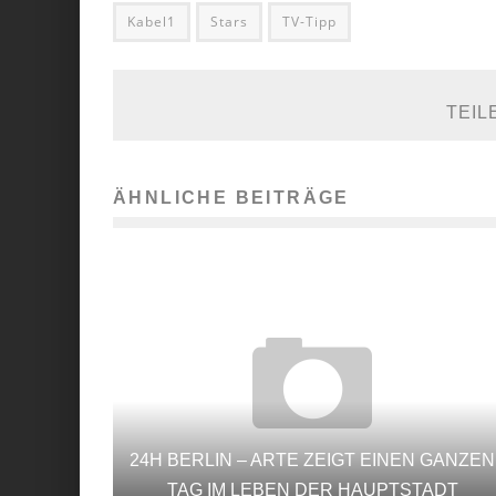
Kabel1
Stars
TV-Tipp
TEIL
ÄHNLICHE BEITRÄGE
24H BERLIN – ARTE ZEIGT EINEN GANZEN
TAG IM LEBEN DER HAUPTSTADT