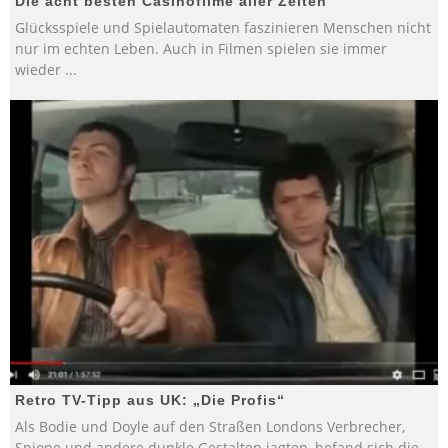
Die acht besten Casinofilme aller Zeiten
Glücksspiele und Spielautomaten faszinieren Menschen nicht
nur im echten Leben. Auch in Filmen spielen sie immer
wieder
...
Retro TV-Tipp aus UK: „Die Profis“
Als Bodie und Doyle auf den Straßen Londons Verbrecher,
Spione und andere dunkle Gestalten jagten, befand sich die