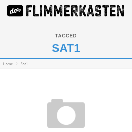
TAGGED
SAT1
Home
Sat1