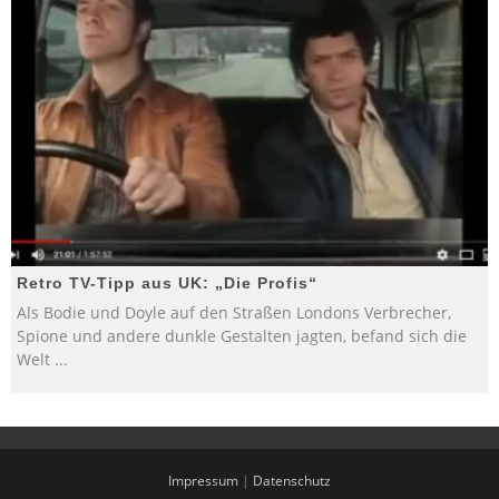
Retro TV-Tipp aus UK: „Die Profis“
Als Bodie und Doyle auf den Straßen Londons Verbrecher,
Spione und andere dunkle Gestalten jagten, befand sich die
Welt
...
Impressum
|
Datenschutz