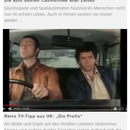
Die acht besten Casinofilme aller Zeiten
Glücksspiele und Spielautomaten faszinieren Menschen nicht
nur im echten Leben. Auch in Filmen spielen sie immer
wieder
...
Retro TV-Tipp aus UK: „Die Profis“
Als Bodie und Doyle auf den Straßen Londons Verbrecher,
Spione und andere dunkle Gestalten jagten, befand sich die