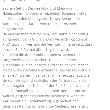
Sabrina Setlur, Desiree Nick und Maja von
Hohenzollern, diese drei reizenden Damen möchten
endlich an den Mann gebracht werden und das –
wenn möglich – landesweit übers Fernsehen
ausgestrahlt.
Da möchte man fast meinen, Sat1 hätte nicht richtig
aufgepasst, denn Giulia Siegels Versuch floppte auf
Pro7 gewaltig, weshalb die Vermutung nahe liegt, dass
es dem Sat1 Format ähnlich gehen wird.
Vor allem die drei Kandidatinnen scheinen mehr
Langeweile zu versprechen, nun ja, mit einer
Ausnahme. Die beliebteste Giftzange der deutschen
Medien, die Dschungel erfahrene Desiree Nick ist die
einzige Anwärterin, bei der man gerne zuschaut, wie
sie sich bissig und realistisch der Partnersuche stellt.
So aussagelos die Texte auf der Sat1 Seite auch sind
(aha, humorvoll sollen sie alle sein, tierlieb und so
weiter), gespannt können wir schon sein, wer sich
warum auf die Kontaktanzeigen gemeldet hat.
Denn das Rampenlicht und die Medienpräsenz sind