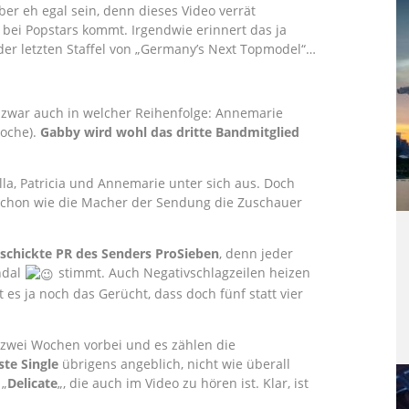
er eh egal sein, denn dieses Video verrät
 bei Popstars kommt. Irgendwie erinnert das ja
 der letzten Staffel von „Germany’s Next Topmodel“…
d zwar auch in welcher Reihenfolge: Annemarie
Woche).
Gabby wird wohl das dritte Bandmitglied
a, Patricia und Annemarie unter sich aus. Doch
 schon wie die Macher der Sendung die Zuschauer
schickte PR des Senders ProSieben
, denn jeder
ndal
stimmt. Auch Negativschlagzeilen heizen
es ja noch das Gerücht, dass doch fünf statt vier
 zwei Wochen vorbei und es zählen die
ste Single
übrigens angeblich, nicht wie überall
 „
Delicate
„, die auch im Video zu hören ist. Klar, ist