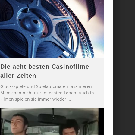
Die acht besten Casinofilme
aller Zeiten
Glücksspiele und Spielautomaten faszinieren
Menschen nicht nur im echten Leben. Auch in
Filmen spielen sie immer wieder
...