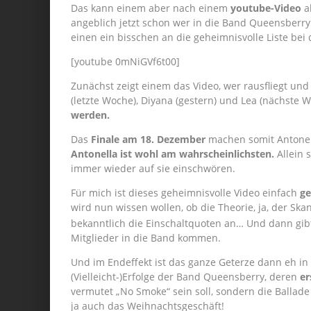
Das kann einem aber nach einem
youtube-Video
ab
angeblich jetzt schon wer in die Band Queensberry
einen ein bisschen an die geheimnisvolle Liste bei
[youtube 0mNiGVf6t00]
Zunächst zeigt einem das Video, wer rausfliegt un
(letzte Woche), Diyana (gestern) und Lea (nächste 
werden.
Das
Finale am 18. Dezember
machen somit Antonell
Antonella ist wohl am wahrscheinlichsten.
Allein
immer wieder auf sie einschwören.
Für mich ist dieses geheimnisvolle Video einfach
ge
wird nun wissen wollen, ob die Theorie, ja, der Ska
bekanntlich die Einschaltquoten an… Und dann gibt 
Mitglieder in die Band kommen.
Und im Endeffekt ist das ganze Geterze dann eh in
(Vielleicht-)Erfolge der Band Queensberry, deren
er
vermutet „No Smoke“ sein soll, sondern die Ballade
ja auch das Weihnachtsgeschäft!