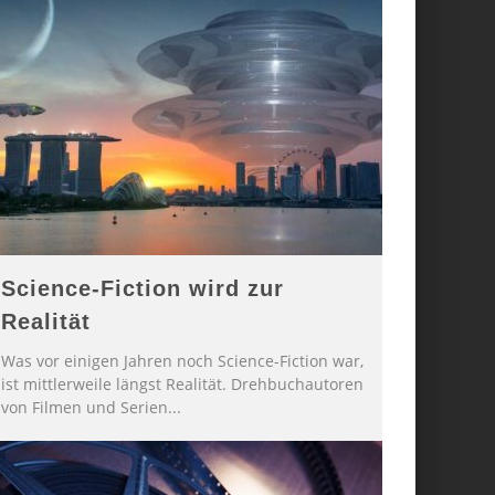
Science-Fiction wird zur
Realität
Was vor einigen Jahren noch Science-Fiction war,
ist mittlerweile längst Realität. Drehbuchautoren
von Filmen und Serien
...