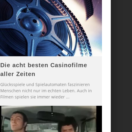
Die acht besten Casinofilme
aller Zeiten
Glücksspiele und Spielautomaten faszinieren
Menschen nicht nur im echten Leben. Auch in
Filmen spielen sie immer wieder
...