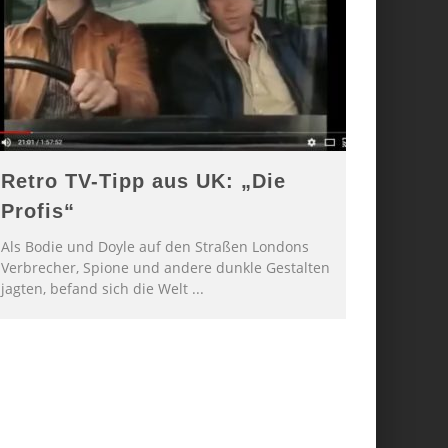
Retro TV-Tipp aus UK: „Die
Profis“
Als Bodie und Doyle auf den Straßen Londons
Verbrecher, Spione und andere dunkle Gestalten
jagten, befand sich die Welt
...