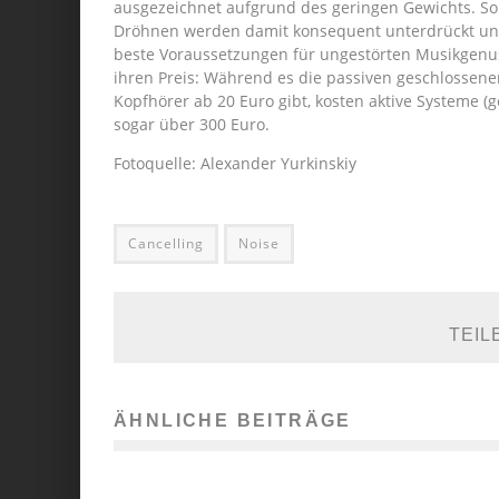
ausgezeichnet aufgrund des geringen Gewichts. S
Dröhnen werden damit konsequent unterdrückt un
beste Voraussetzungen für ungestörten Musikgenus
ihren Preis: Während es die passiven geschlossene
Kopfhörer ab 20 Euro gibt, kosten aktive Systeme (
sogar über 300 Euro.
Fotoquelle: Alexander Yurkinskiy
Cancelling
Noise
TEIL
ÄHNLICHE BEITRÄGE