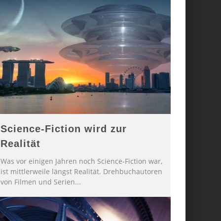
Science-Fiction wird zur
Realität
Was vor einigen Jahren noch Science-Fiction war,
ist mittlerweile längst Realität. Drehbuchautoren
von Filmen und Serien
...