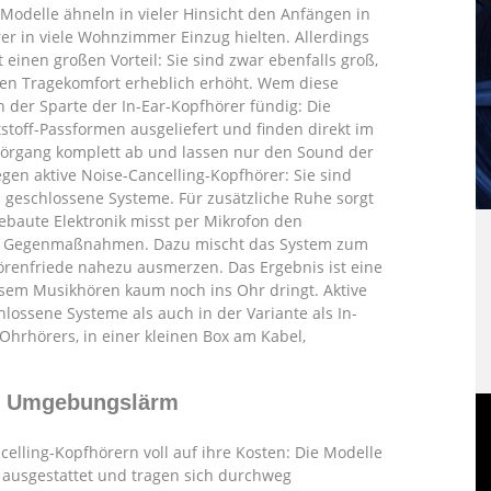
odelle ähneln in vieler Hinsicht den Anfängen in
er in viele Wohnzimmer Einzug hielten. Allerdings
inen großen Vorteil: Sie sind zwar ebenfalls groß,
den Tragekomfort erheblich erhöht. Wem diese
in der Sparte der In-Ear-Kopfhörer fündig: Die
toff-Passformen ausgeliefert und finden direkt im
ehörgang komplett ab und lassen nur den Sound der
egen aktive Noise-Cancelling-Kopfhörer: Sie sind
ls geschlossene Systeme. Für zusätzliche Ruhe sorgt
ebaute Elektronik misst per Mikrofon den
e Gegenmaßnahmen. Dazu mischt das System zum
örenfriede nahezu ausmerzen. Das Ergebnis ist eine
sem Musikhören kaum noch ins Ohr dringt. Aktive
hlossene Systeme als auch in der Variante als In-
Ohrhörers, in einer kleinen Box am Kabel,
it Umgebungslärm
celling-Kopfhörern voll auf ihre Kosten: Die Modelle
 ausgestattet und tragen sich durchweg