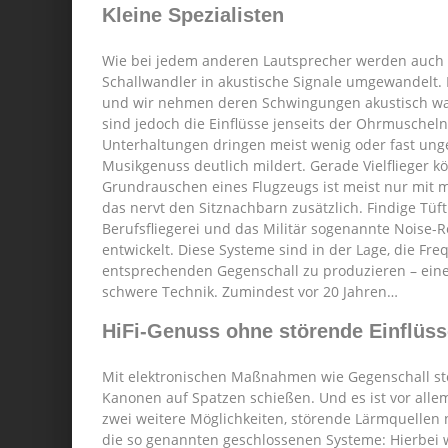
Kleine Spezialisten
Wie bei jedem anderen Lautsprecher werden auch b
Schallwandler in akustische Signale umgewandelt
und wir nehmen deren Schwingungen akustisch wah
sind jedoch die Einflüsse jenseits der Ohrmuschel
Unterhaltungen dringen meist wenig oder fast unge
Musikgenuss deutlich mildert. Gerade Vielflieger k
Grundrauschen eines Flugzeugs ist meist nur mit 
das nervt den Sitznachbarn zusätzlich. Findige Tüft
Berufsfliegerei und das Militär sogenannte Noise-
entwickelt. Diese Systeme sind in der Lage, die F
entsprechenden Gegenschall zu produzieren – eine
schwere Technik. Zumindest vor 20 Jahren…
HiFi-Genuss ohne störende Einflüss
Mit elektronischen Maßnahmen wie Gegenschall stö
Kanonen auf Spatzen schießen. Und es ist vor allem
zwei weitere Möglichkeiten, störende Lärmquellen 
die so genannten geschlossenen Systeme: Hierbei w