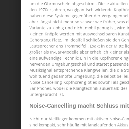
um die Ohrmuscheln abgeschirmt. Diese aktuellen M
den 1970er Jahren, wo gigantisch wirkende Kopfhör
haben diese Systeme gegenüber der Vergangenheit e
aber längst nicht mehr so schwer wie früher, was 
Variante zu klobig und nicht mobil genug ist, wird 
kleinen Knöpfe werden mit auswechselbaren Kunsts
Gehörgang Platz. Im Idealfall schließen sie den G
Lautsprecher ans Trommelfell. Exakt in der Mitte li
größer als In-Ear-Modelle aber erheblich kleiner a
eine aufwendige Technik: Ein in die Kopfhörer eing
nervenden Umgebungsschall und startet passend
Musiksignal entsprechende Klangwellen, die die St
wohltuend gedämpfte Umgebung, die selbst bei lei
Noise-Cancelling-Kopfhörer gibt es sowohl als gesc
Ear-Phones, wobei die Klangtechnik außerhalb des 
untergebracht ist.
Noise-Cancelling macht Schluss m
Nicht nur Vielflieger kommen mit aktiven Noise-Can
sind kompakt, sehr häufig mit langlaufenden Akkus