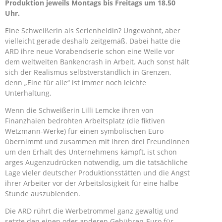
Produktion jeweils Montags bis Freitags um 18.50
Uhr.
Eine Schweißerin als Serienheldin? Ungewohnt, aber
vielleicht gerade deshalb zeitgemäß. Dabei hatte die
ARD ihre neue Vorabendserie schon eine Weile vor
dem weltweiten Bankencrash in Arbeit. Auch sonst hält
sich der Realismus selbstverständlich in Grenzen,
denn „Eine für alle“ ist immer noch leichte
Unterhaltung.
Wenn die Schweißerin Lilli Lemcke ihren von
Finanzhaien bedrohten Arbeitsplatz (die fiktiven
Wetzmann-Werke) für einen symbolischen Euro
übernimmt und zusammen mit ihren drei Freundinnen
um den Erhalt des Unternehmens kämpft, ist schon
arges Augenzudrücken notwendig, um die tatsächliche
Lage vieler deutscher Produktionsstätten und die Angst
ihrer Arbeiter vor der Arbeitslosigkeit für eine halbe
Stunde auszublenden.
Die ARD rührt die Werbetrommel ganz gewaltig und
setzte den einen oder anderen Gebühren-Euro für