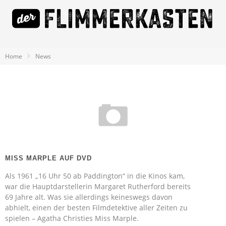
Home
News
MISS MARPLE AUF DVD
Als 1961 „16 Uhr 50 ab Paddington“ in die Kinos kam,
war die Hauptdarstellerin Margaret Rutherford bereits
69 Jahre alt. Was sie allerdings keineswegs davon
abhielt, einen der besten Filmdetektive aller Zeiten zu
spielen – Agatha Christies Miss Marple.