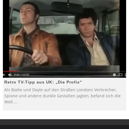
Retro TV-Tipp aus UK: „Die Profis“
Als Bodie und Doyle auf den Straßen Londons Verbrecher,
Spione und andere dunkle Gestalten jagten, befand sich die
Welt
...