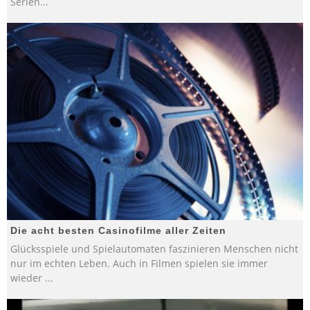
Serien
...
Die acht besten Casinofilme aller Zeiten
Glücksspiele und Spielautomaten faszinieren Menschen nicht
nur im echten Leben. Auch in Filmen spielen sie immer
wieder
...