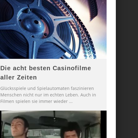
Die acht besten Casinofilme
aller Zeiten
Glücksspiele und Spielautomaten faszinieren
Menschen nicht nur im echten Leben. Auch in
Filmen spielen sie immer wieder
...