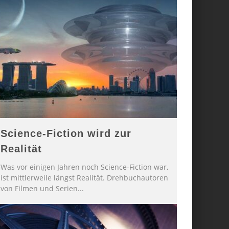
Science-Fiction wird zur
Realität
Was vor einigen Jahren noch Science-Fiction war,
ist mittlerweile längst Realität. Drehbuchautoren
von Filmen und Serien
...