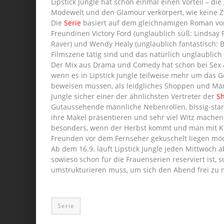
Lipstick Jungle hat schon einmal einen Vorteil – die
Modewelt und den Glamour verkörpert, wie keine Z
Die
Serie
basiert auf dem gleichnamigen Roman von
Freundinen Victory Ford (unglaublich süß: Lindsay P
Raver) und Wendy Healy (unglaublich fantastisch: B
Filmszene tätig sind und das natürlich unglaublich 
Der Mix aus Drama und Comedy hat schon bei Sex a
wenn es in Lipstick Jungle teilweise mehr um das G
beweisen müssen, als leidgliches Shoppen und Männe
Jungle sicher einer der ähnlichsten Vertreter der
S
Gutaussehende männliche Nebenrollen, bissig-star
ihre Makel präsentieren und sehr viel Witz machen
besonders, wenn der Herbst kommt und man mit K
Freunden vor dem Fernseher gekuschelt liegen möc
Ab dem 16.9. läuft Lipstick Jungle jeden Mittwoch 
sowieso schon für die Frauenserien reserviert ist,
umstrukturieren muss, um sich den Abend frei zu
Serie