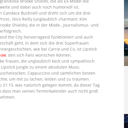
 grandiose Brooke Shields, die als Ex-Model die
weite und dabei auch noch humorvoll ist.
 Candace Bushnell und dreht sich um die drei
rice) , Nico Reilly (unglaublich charmant: Kim
rooke Shields), die in der Mode-, Journalismus- und
erfolgreich.
nd the City hervorragend funktioniert und auch
eschäft geht, in dem sich die drei Superfrauen
rgeschichten, wie bei Carrie und Co, ist Lipstick
how
, den sich Fans wünschen können.
ke Frauen, die unglaublich keck und sympathisch
 Lipstick Jungle zu einem absoluten Muss,
uschelsocken, Cappuccino und sämtlichen besten
hte, um mit zu lachen, leiden und zu träumen.
ab 21:15, was natürlich gelegen kommt, da dieser Tag
 so dass man seinen Terminkalender auch nicht groß
 nehmen.