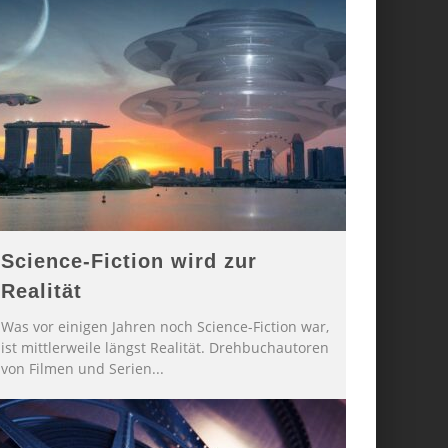
Science-Fiction wird zur
Realität
Was vor einigen Jahren noch Science-Fiction war,
ist mittlerweile längst Realität. Drehbuchautoren
von Filmen und Serien
...