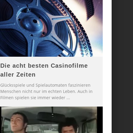
Die acht besten Casinofilme
aller Zeiten
Glücksspiele und Spielautomaten faszinieren
Menschen nicht nur im echten Leben. Auch in
Filmen spielen sie immer wieder
...