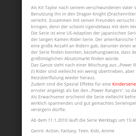
Als Kit Taylor nach seinem verschwundenen Vater su
Benutzung ihn in den Dragon Knight (Drachenritte
verleiht. Zusammen mit seinen Freunden versucht e
bringen, denn der scheint irgendetwas mit dem Ve
Die Serie ist eine US-Adaption der japanischen Serie
der langen Kamen-Rider-Serie. Der amerikanische Se
eine große Anzahl an Ridern gab, darunter einen w
der Serie finden konnten, beziehungsweise, dass 
größtmöglichen Absatzmarkt finden würde.
Das Ganze sieht nach einer Mischung aus „Power R
(!) Rider sind vielleicht ein wenig übertrieben, aber
Reizüberflutung wieder heraus.
Zudem sind die Spezial Effekte für eine
Kinderserie
ernster angelegt als bei den „Power Rangers“, so d
Als Erwachsener erscheint die Serie vielleicht befr
wirklich spannendes und gut gemachtes Serienspek
verärgern dürfte.
Ab dem 11.1.2010 läuft die Serie Werktags um 15:4
Genre: Action, Fantasy, Teen, Kids, Anime