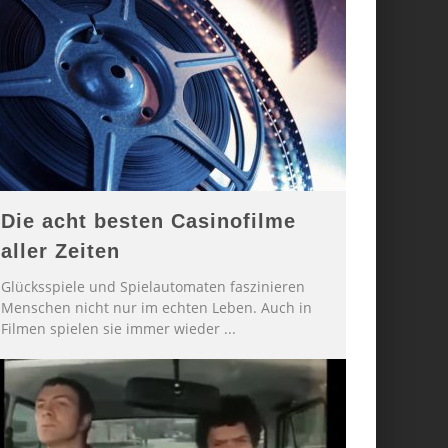
Die acht besten Casinofilme
aller Zeiten
Glücksspiele und Spielautomaten faszinieren
Menschen nicht nur im echten Leben. Auch in
Filmen spielen sie immer wieder
...