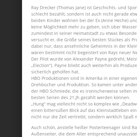
Ray Drecker (Thomas Jane) ist Geschichts- und Spor
schlecht bezahlt, sondern ist auch nicht gerade e
beiden Kinder wohnen bei der Ex (Anne Heche) und
keine Möglichkeit mehr zu geben, sich über Wasser 
zumindest in seiner Heimatstadt zu etwas Besonde
versucht er, die Größe seines besten Stückes als Pro
dabei nur, dass ansehnliche Geheimnis in der Klei
wären bestimmt nicht begeistert von Rays neuer 
Der Pilot wurde von Alexander Payne gedreht, Meist
„Election“). Payne bliebt auch weiterhin als Produz
sicherlich geholfen hat.
HBO Produktionen sind in Amerika in einer eigene
Drehbücher und Produktion. So kamen unter ande
der HBO Schmiede, die es ironischerweise selten i
besten Serien des 21.Jh gezählt werden können.
„Hung“ mag vielleicht nicht so komplex wie „Deadwo
einen bittersüßen Blick auf das Kleinstadtleben ein
nicht nur die Zeit vertreibt, sondern wirklich Spaß
Auch schön, anstelle heißer Posterteenager sind Ra
Außenseiter, die dem Alter entsprechend unausstehl