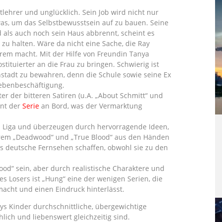
tlehrer und unglücklich. Sein Job wird nicht nur
twas, um das Selbstbewusstsein auf zu bauen. Seine
 als auch noch sein Haus abbrennt, scheint es
zu halten. Wäre da nicht eine Sache, die Ray
rem macht. Mit der Hilfe von Freundin Tanya
stituierter an die Frau zu bringen. Schwierig ist
nstadt zu bewahren, denn die Schule sowie seine Ex
Nebenbeschäftigung.
er der bitteren Satiren (u.A. „About Schmitt“ und
ent der
Serie
an Bord, was der Vermarktung
n Liga und überzeugen durch hervorragende Ideen,
rem „Deadwood“ und „True Blood“ aus den Händen
ns deutsche Fernsehen schaffen, obwohl sie zu den
od“ sein, aber durch realistische Charaktere und
es Losers ist „Hung“ eine der wenigen Serien, die
 macht und einen Eindruck hinterlässt.
ys Kinder durchschnittliche, übergewichtige
ich und liebenswert gleichzeitig sind.