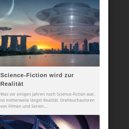
Science-Fiction wird zur
Realität
Was vor einigen Jahren noch Science-Fiction war,
ist mittlerweile längst Realität. Drehbuchautoren
von Filmen und Serien
...