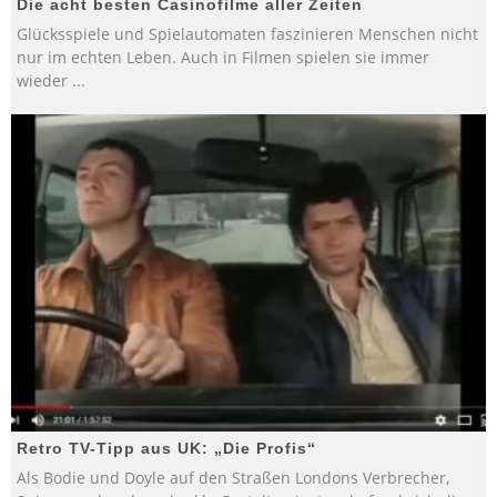
Die acht besten Casinofilme aller Zeiten
Glücksspiele und Spielautomaten faszinieren Menschen nicht
nur im echten Leben. Auch in Filmen spielen sie immer
wieder
...
Retro TV-Tipp aus UK: „Die Profis“
Als Bodie und Doyle auf den Straßen Londons Verbrecher,