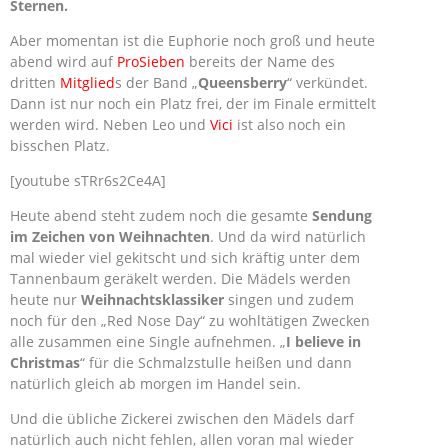
Sternen.
Aber momentan ist die Euphorie noch groß und heute
abend wird auf
ProSieben
bereits der Name des
dritten
Mitglied
s der Band „
Queensberry
“ verkündet.
Dann ist nur noch ein Platz frei, der im Finale ermittelt
werden wird. Neben Leo und
Vici
ist also noch ein
bisschen Platz.
[youtube sTRr6s2Ce4A]
Heute abend steht zudem noch die gesamte
Sendung
im Zeichen von Weihnachten
. Und da wird natürlich
mal wieder viel gekitscht und sich kräftig unter dem
Tannenbaum geräkelt werden. Die Mädels werden
heute nur
Weihnachtsklassiker
singen und zudem
noch für den „Red Nose Day“ zu wohltätigen Zwecken
alle zusammen eine Single aufnehmen. „
I believe in
Christmas
“ für die Schmalzstulle heißen und dann
natürlich gleich ab morgen im Handel sein.
Und die übliche Zickerei zwischen den Mädels darf
natürlich auch nicht fehlen, allen voran mal wieder