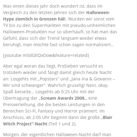
Was einen dieses Jahr doch wundert ist, dass im
Vergleich zu den letzten Jahren sich der
Halloween-
Hype ziemlich in Grenzen häl
t. Wurden wir sonst vom
TV bis zu den Supermärkten mit pseudo-unheimlichen
Halloween-Produkten nur so überhäuft, so hat man das
Gefühl, dass sich der Trend langsam wieder etwas
beruhigt, man möchte fast schon sagen normalisiert…
[youtube m5dGltQxOow&feature=related]
Aber egal woran das liegt, ProSieben versucht es
trotzdem wieder und fängt damit gleich heute Nacht
an: Losgehts mit „Popstars“ und „Jana Ina & Giovanni –
Wir sind schwanger“. Wahrlich gruselig! Nein, okay,
Spaß beiseite… Losgehts ab 0:25 Uhr mit der
Übertragung der „
Scream Awards 2008
„, eine
Preisverleihung, die die besten Leistungen in den
Bereichen Sci-Fi, Fantasy und Horror prämiert. Im
Anschluss, ab 2:05 Uhr beginnt dann die große „
Blair
Witch Project“-Nacht
(Teil 1 und 2).
Morgen, der eigentlichen Halloween-Nacht darf man