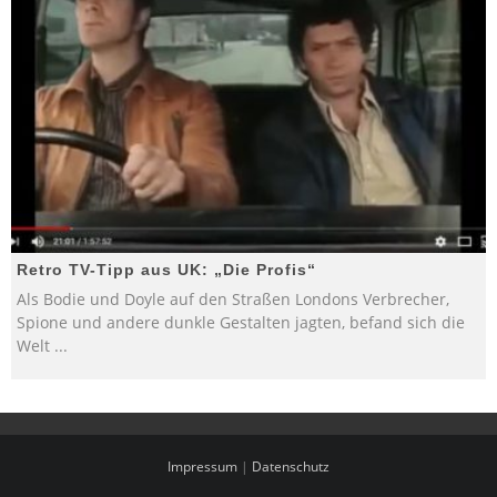
Retro TV-Tipp aus UK: „Die Profis“
Als Bodie und Doyle auf den Straßen Londons Verbrecher,
Spione und andere dunkle Gestalten jagten, befand sich die
Welt
...
Impressum
|
Datenschutz