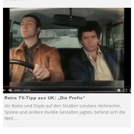
Retro TV-Tipp aus UK: „Die Profis“
Als Bodie und Doyle auf den Straßen Londons Verbrecher,
Spione und andere dunkle Gestalten jagten, befand sich die
Welt
...