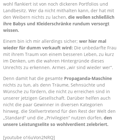
wohl flankiert ist von noch dickeren Portfolios und
Landbesitz. Wer da nicht mithalten kann, der hat mit
den Weibern nichts zu lachen,
die wollen schließlich
ihre Babys und Kleiderschränke rundum versorgt
wissen.
Einem bin ich mir allerdings sicher;
wer hier mal
wieder für dumm verkauft wird:
Die unbedarfte Frau
mit ihrem Traum von einem besseren Leben, zu kurz
im Denken, um die wahren Hintergründe dieses
Unrechts zu erkennen. Armes „wir sind wieder wer“.
Denn damit hat die gesamte
Propaganda-Maschine
nichts zu tun, als denn Träume, Sehnsüchte und
Wünsche zu fördern, die nicht zu erreichen sind in
unserer jetzigen Gesellschaft. Darüber helfen auch
nicht die paar Gewinner in diversen Kategorien
hinweg. die Stellvertretend für den Rest der Welt den
„Standard“ und die „Privilegien“ nutzen dürfen,
den
unsere Leistungselite so wohlverdient zelebriert.
[youtube o16uVon2NRQ]