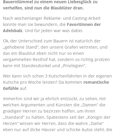
Bauernlümmel zu einem neuen Liebesglück zu
verhelfen, sind nun die Blaublüter dran.
Nach wochenlanger Reklame- und Casting-Arbeit
konnte man sie bewundern, die
Favoritinnen der
Adelsbalz
. Und für jeden war was dabei.
Ok, der Unterschied zum Bauern ist natürlich der
„gehobene Stand“, den unsere Grafen vertreten, und
das ein Blaublut eben nicht nur so einen
vergammelten Resthof hat, sondern so richtig protzen
kann mit Standesdünkel und „Privilegien“.
Wer kann sich schon 3 Kutschenfahrten in der eigenen
Kutsche pro Woche leisten? Da kommen
romantische
Gefühle
auf.
Immerhin sind wir ja ehrlich entzückt, zu sehen, mit
welchen Argumenten und Künsten die „Damen“ die
gnädigen Herren zu bezirzen hoffen, um ihren
„Standard“ zu halten. Spätestens seit der „Königin der
Herzen“ wissen wir Herren, dass die wahre „Dame“
eben nur auf dicke Häuser und schicke Autos steht, die