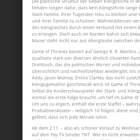
Die politische Struktur der sieben Königreiche in 
Fehden sorgen dafür, dass kein Königsthron lange b
Stark Familie, ihrer Tugenden treu zu bleiben und 
und ihrer Familie zu schützen. Währenddessen ver
des Königreiches durch einen Verbund mit einem k
zu erlangen. Doch auch im Norden bahnt sich etwas
Mauer steht nicht nur aus Aberglaube zwischen de
Game of Thrones basiert auf George R. R. Martins „
qualitativ stark von diversen ähnlich situierten F
Drehbuch, das die politischen Wirren und individ
übersichtlich und nachvollziehbar wiedergibt, bis
Addy, Jason Momoa, Emilia Clarke), das nicht zulet
Königsgemahlin geschmückt wird, ist Game of Thron
Selbst die Kinderschauspieler der Stark- und Köni
einmal die erste Folge braucht, um tief im Game o
Um uns zu ärgern, enthält die erste Staffel – wahr
Produktionskosten – lediglich 10 Folgen, diese sin
gefilmt, dass sich jede Minute lohnt.
Ab dem 2.11. – also als schöner Vorlauf zu Weihna
auf dem Pay TV Sender TNT. Wer es nicht erwarten