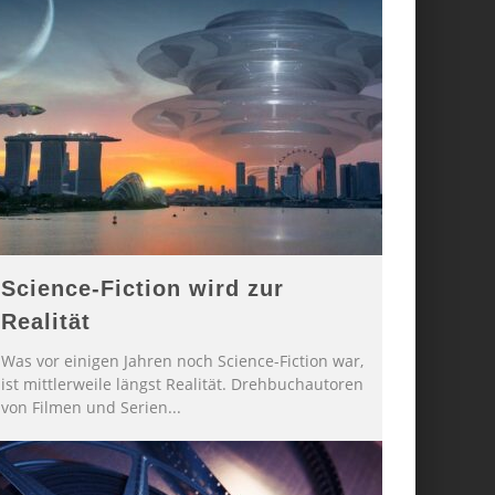
Science-Fiction wird zur
Realität
Was vor einigen Jahren noch Science-Fiction war,
ist mittlerweile längst Realität. Drehbuchautoren
von Filmen und Serien
...