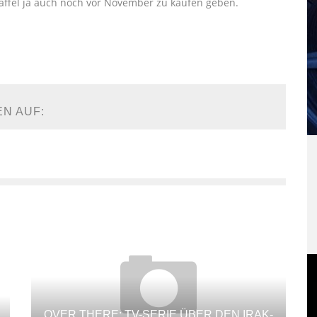
Staffel ja auch noch vor November zu kaufen geben.
EN AUF:
OVER THERE: TV-SERIE ÜBER DEN IRAK-