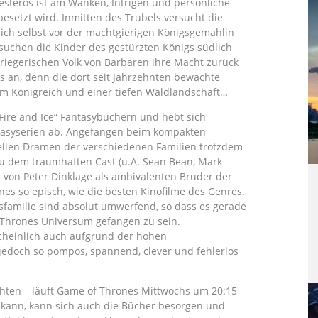
Westeros ist am Wanken, Intrigen und persönliche
esetzt wird. Inmitten des Trubels versucht die
sich selbst vor der machtgierigen Königsgemahlin
suchen die Kinder des gestürzten Königs südlich
riegerischen Volk von Barbaren ihre Macht zurück
 an, denn die dort seit Jahrzehnten bewachte
m Königreich und einer tiefen Waldlandschaft…
Fire and Ice“ Fantasybüchern und hebt sich
antasyserien ab. Angefangen beim kompakten
uellen Dramen der verschiedenen Familien trotzdem
 zu dem traumhaften Cast (u.A. Sean Bean, Mark
zt von Peter Dinklage als ambivalenten Bruder der
es so episch, wie die besten Kinofilme des Genres.
gsfamilie sind absolut umwerfend, so dass es gerade
f Thrones Universum gefangen zu sein.
scheinlich auch aufgrund der hohen
d jedoch so pompös, spannend, clever und fehlerlos
chten – läuft Game of Thrones Mittwochs um 20:15
 kann, kann sich auch die Bücher besorgen und