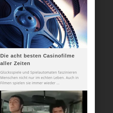
Die acht besten Casinofilme
aller Zeiten
Glücksspiele und Spielautomaten faszinieren
Menschen nicht nur im echten Leben. Auch in
Filmen spielen sie immer wieder
...