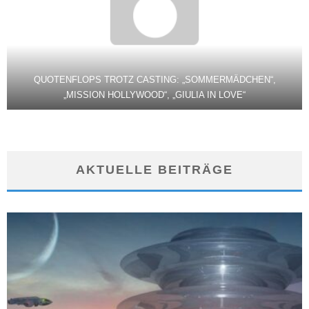
QUOTENFLOPS TROTZ CASTING: „SOMMERMÄDCHEN“,
„MISSION HOLLYWOOD“, „GIULIA IN LOVE“
AKTUELLE BEITRÄGE