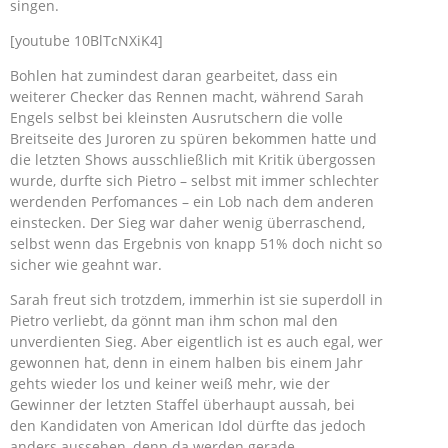
singen.
[youtube 10BlTcNXiK4]
Bohlen hat zumindest daran gearbeitet, dass ein
weiterer Checker das Rennen macht, während Sarah
Engels selbst bei kleinsten Ausrutschern die volle
Breitseite des Juroren zu spüren bekommen hatte und
die letzten Shows ausschließlich mit Kritik übergossen
wurde, durfte sich Pietro – selbst mit immer schlechter
werdenden Perfomances – ein Lob nach dem anderen
einstecken. Der Sieg war daher wenig überraschend,
selbst wenn das Ergebnis von knapp 51% doch nicht so
sicher wie geahnt war.
Sarah freut sich trotzdem, immerhin ist sie superdoll in
Pietro verliebt, da gönnt man ihm schon mal den
unverdienten Sieg. Aber eigentlich ist es auch egal, wer
gewonnen hat, denn in einem halben bis einem Jahr
gehts wieder los und keiner weiß mehr, wie der
Gewinner der letzten Staffel überhaupt aussah, bei
den Kandidaten von American Idol dürfte das jedoch
anders aussehen, denn da werden gerade