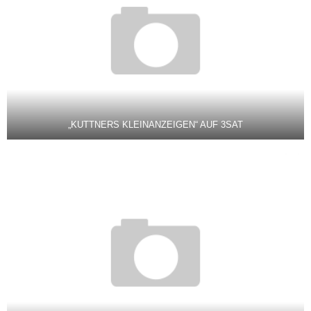
„KUTTNERS KLEINANZEIGEN“ AUF 3SAT