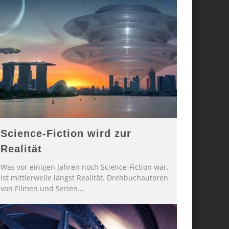
Science-Fiction wird zur
Realität
Was vor einigen Jahren noch Science-Fiction war,
ist mittlerweile längst Realität. Drehbuchautoren
von Filmen und Serien
...