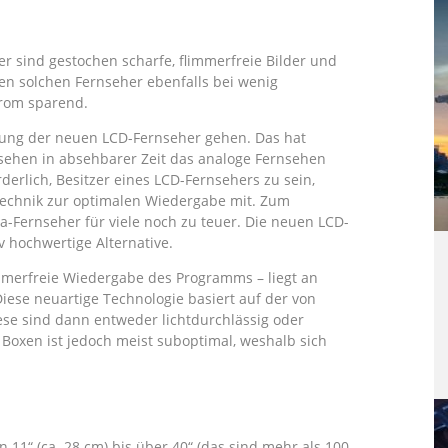
r sind gestochen scharfe, flimmerfreie Bilder und
nen solchen Fernseher ebenfalls bei wenig
trom sparend.
tung der neuen LCD-Fernseher gehen. Das hat
sehen in absehbarer Zeit das analoge Fernsehen
derlich, Besitzer eines LCD-Fernsehers zu sein,
echnik zur optimalen Wiedergabe mit. Zum
a-Fernseher für viele noch zu teuer. Die neuen LCD-
v hochwertige Alternative.
immerfreie Wiedergabe des Programms – liegt an
Diese neuartige Technologie basiert auf der von
se sind dann entweder lichtdurchlässig oder
n Boxen ist jedoch meist suboptimal, weshalb sich
 11“ (ca. 28 cm) bis über 40“ (das sind mehr als 100