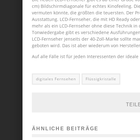
cm) Bildschirmdiagonale für echtes Kinofeeling. Die
vermuten könnte, die größten die teuersten. Der Pr
Ausstattung. LCD-Fernseher, die mit HD Ready oder 
mehr als ein LCD-Fernseher ohne diese Technik in d
Tonwiedergabe gibt es verschiedene Ausführungen,
LCD-Fernseher jenseits der 40-Zoll-Marke sollte 
geboten wird. Das ist aber wiederum von Hersteller
Auf alle Fälle ist für jeden Interessenten der ideal
digitales Fernsehen
Flüssigkristalle
TEIL
ÄHNLICHE BEITRÄGE