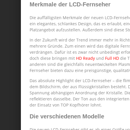
Merkmale der LCD-Fernseher
Die auffälligsten Merkmale der neuen LCD-Fernsehe
ein elegantes, schlankes Design, das es erlaubt, ei
Platzangebot aufzustellen. Außerdem sind diese S
In der Zukunft wird der Trend immer mehr in Rich
mehrere Gründe. Zum einen wird das digitale Fern
verdrängen. Dafür ist es zwar nicht unbedingt erfor
doch diese bringen mit
HD Ready
und
Full HD
die T
anderen sind die gleichfalls neuentwickelten Plasm
Fernseher bieten dazu eine preisgünstige, qualitati
Das absolute Highlight der LCD-Fernseher – die fl
dem Bildschirm, der aus Flüssigkristallen besteht. 
Spannung abhängigen Anordnung der Kristalle. Die
reflektieren dasselbe. Der Ton aus den integrierte
der Einsatz von TOP Kopfhörer lohnt.
Die verschiedenen Modelle
Die neuen LCD-Fernseher gibt es ab einer Größe von