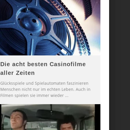
Die acht besten Casinofilme
aller Zeiten
Glücksspiele und Spielautomaten faszinieren
Menschen nicht nur im echten Leben. Auch in
Filmen spielen sie immer wieder
...