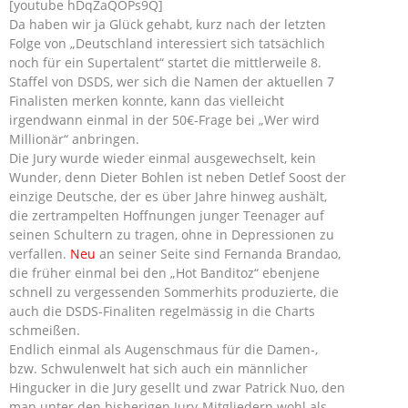
[youtube hDqZaQOPs9Q]
Da haben wir ja Glück gehabt, kurz nach der letzten
Folge von „Deutschland interessiert sich tatsächlich
noch für ein Supertalent“ startet die mittlerweile 8.
Staffel von DSDS, wer sich die Namen der aktuellen 7
Finalisten merken konnte, kann das vielleicht
irgendwann einmal in der 50€-Frage bei „Wer wird
Millionär“ anbringen.
Die Jury wurde wieder einmal ausgewechselt, kein
Wunder, denn Dieter Bohlen ist neben Detlef Soost der
einzige Deutsche, der es über Jahre hinweg aushält,
die zertrampelten Hoffnungen junger Teenager auf
seinen Schultern zu tragen, ohne in Depressionen zu
verfallen.
Neu
an seiner Seite sind Fernanda Brandao,
die früher einmal bei den „Hot Banditoz“ ebenjene
schnell zu vergessenden Sommerhits produzierte, die
auch die DSDS-Finaliten regelmässig in die Charts
schmeißen.
Endlich einmal als Augenschmaus für die Damen-,
bzw. Schwulenwelt hat sich auch ein männlicher
Hingucker in die Jury gesellt und zwar Patrick Nuo, den
man unter den bisherigen Jury-Mitgliedern wohl als